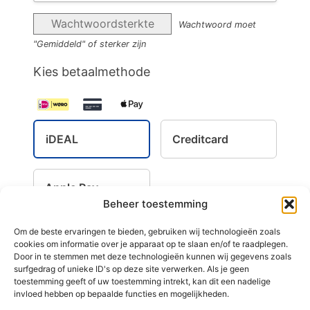
Wachtwoordsterkte
Wachtwoord moet
"Gemiddeld" of sterker zijn
Kies betaalmethode
iDEAL
Creditcard
Apple Pay
Beheer toestemming
Om de beste ervaringen te bieden, gebruiken wij technologieën zoals
cookies om informatie over je apparaat op te slaan en/of te raadplegen.
Door in te stemmen met deze technologieën kunnen wij gegevens zoals
Schrijf je in voor de RouwExpertise.nl
surfgedrag of unieke ID's op deze site verwerken. Als je geen
nieuwsbrief
toestemming geeft of uw toestemming intrekt, kan dit een nadelige
invloed hebben op bepaalde functies en mogelijkheden.
We Respect Your Privacy