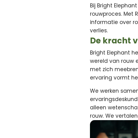
Bij Bright Elephan
rouwproces. Met R
informatie over r
verlies.
De kracht 
Bright Elephant h
wereld van rouw e
met zich meebreng
ervaring vormt he
We werken samen 
ervaringsdeskundi
alleen wetenschapp
rouw. We vertalen