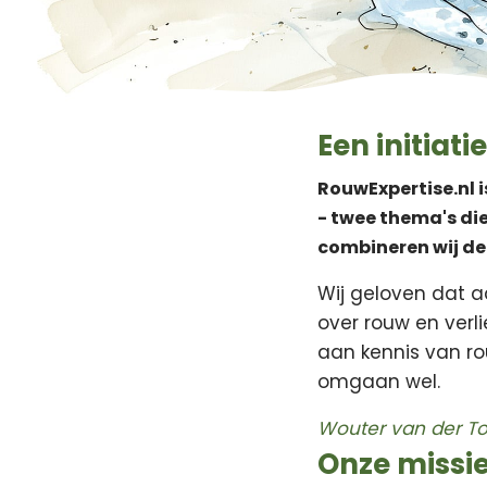
Een initiati
RouwExpertise.nl i
- twee thema's die
combineren wij dez
Wij geloven dat aa
over rouw en verli
aan kennis van r
omgaan wel.
Wouter van der T
Onze missi