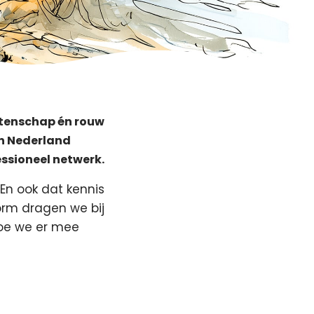
latenschap én rouw
in Nederland
essioneel netwerk.
 En ook dat kennis
form dragen we bij
hoe we er mee