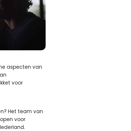
sche aspecten van
van
kket voor
ken? Het team van
 open voor
Nederland.