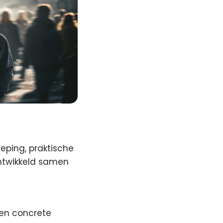
ieping, praktische
ontwikkeld samen
den concrete