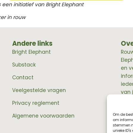
 een initiatief van Bright Elephant
er in rouw
Andere links
Ove
Bright Elephant
RouwE
Elep
Substack
en v
info
Contact
iede
Veelgestelde vragen
van 
prof
Privacy reglement
Om de best
Algemene voorwaarden
om informat
stemmen me
unieke ID's