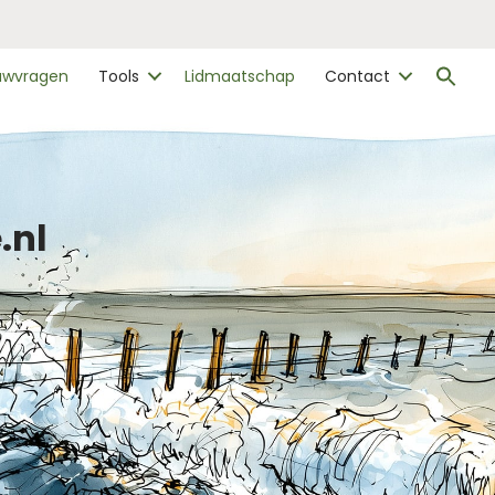
Zo
ouwvragen
Tools
Lidmaatschap
Contact
naa
Zo
.nl