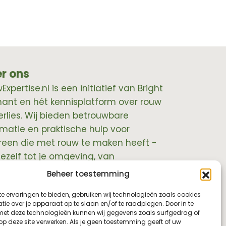
r ons
xpertise.nl is een initiatief van Bright
hant en hét kennisplatform over rouw
erlies. Wij bieden betrouwbare
rmatie en praktische hulp voor
reen die met rouw te maken heeft -
jezelf tot je omgeving, van
essionals tot leidinggevenden.
Beheer toestemming
e ervaringen te bieden, gebruiken wij technologieën zoals cookies
ie over je apparaat op te slaan en/of te raadplegen. Door in te
t deze technologieën kunnen wij gegevens zoals surfgedrag of
 op deze site verwerken. Als je geen toestemming geeft of uw