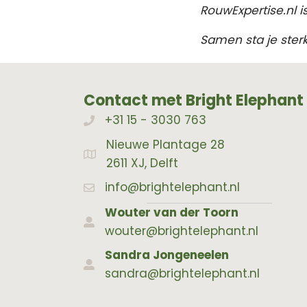
RouwExpertise.nl is
Samen sta je sterk
Contact met Bright Elephant
+31 15 - 3030 763
Bellen met Bright Elephant
Nieuwe Plantage 28
Adres Bright Elephant
2611 XJ, Delft
info@brightelephant.nl
Wouter van der Toorn
wouter@brightelephant.nl
Sandra Jongeneelen
sandra@brightelephant.nl