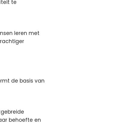
teit te
ensen leren met
krachtiger
ormt de basis van
itgebreide
haar behoefte en