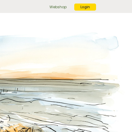
Webshop
Login
ek
r:
ekknop