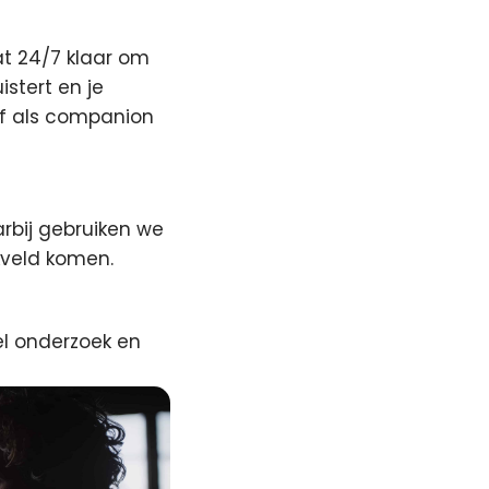
at 24/7 klaar om
stert en je
Of als companion
rbij gebruiken we
kveld komen.
eel onderzoek en