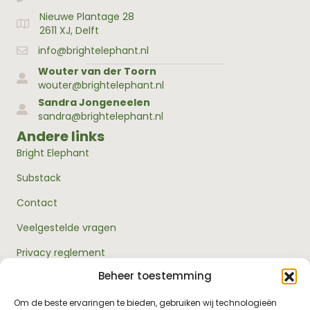
Nieuwe Plantage 28
Adres Bright Elephant
2611 XJ, Delft
info@brightelephant.nl
Wouter van der Toorn
wouter@brightelephant.nl
Sandra Jongeneelen
sandra@brightelephant.nl
Andere links
Bright Elephant
Substack
Contact
Veelgestelde vragen
Privacy reglement
Beheer toestemming
Algemene voorwaarden
Over ons
Om de beste ervaringen te bieden, gebruiken wij technologieën