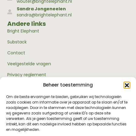
wouter@brightelephant.nl
Sandra Jongeneelen
sandra@brightelephant.nl
Andere links
Bright Elephant
Substack
Contact
Veelgestelde vragen
Privacy reglement
Beheer toestemming
Algemene voorwaarden
Over ons
Om de beste ervaringen te bieden, gebruiken wij technologieën
zoals cookies om informatie over je apparaat op te slaan en/of te
RouwExpertise.nl is een initiatief van Bright Elephant en
raadplegen. Door in te stemmen met deze technologieën kunnen
hét kennisplatform over rouw en verlies. Wij bieden
wij gegevens zoals surfgedrag of unieke ID's op deze site
betrouwbare informatie en praktische hulp voor
verwerken. Als je geen toestemming geeft of uw toestemming
iedereen die met rouw te maken heeft - van jezelf tot je
intrekt, kan dit een nadelige invloed hebben op bepaalde functies
omgeving, van professionals tot leidinggevenden.
en mogelijkheden.