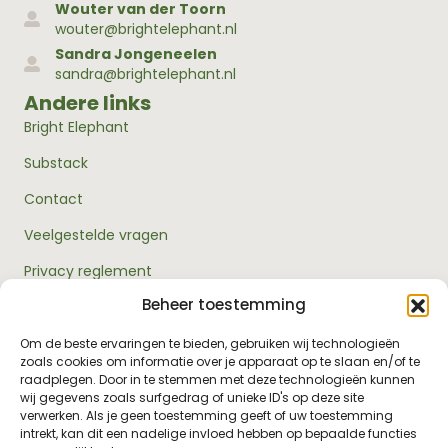
Wouter van der Toorn
wouter@brightelephant.nl
Sandra Jongeneelen
sandra@brightelephant.nl
Andere links
Bright Elephant
Substack
Contact
Veelgestelde vragen
Privacy reglement
Beheer toestemming
Algemene voorwaarden
Over ons
Om de beste ervaringen te bieden, gebruiken wij technologieën
zoals cookies om informatie over je apparaat op te slaan en/of te
RouwExpertise.nl is een initiatief van Bright Elephant en
raadplegen. Door in te stemmen met deze technologieën kunnen
hét kennisplatform over rouw en verlies. Wij bieden
wij gegevens zoals surfgedrag of unieke ID's op deze site
betrouwbare informatie en praktische hulp voor
verwerken. Als je geen toestemming geeft of uw toestemming
iedereen die met rouw te maken heeft - van jezelf tot je
intrekt, kan dit een nadelige invloed hebben op bepaalde functies