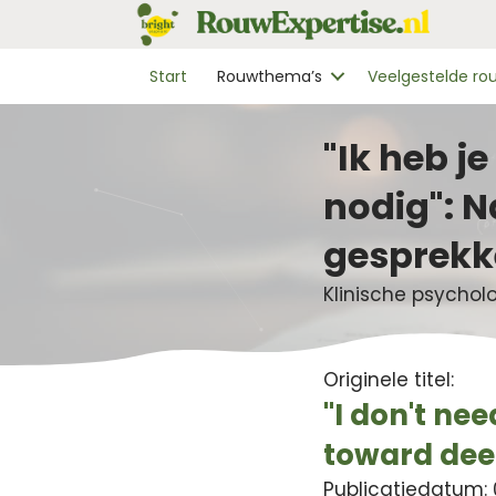
Start
Rouwthema’s
Veelgestelde r
"Ik heb je
nodig": N
gesprekk
Klinische psychol
Originele titel:
"I don't nee
toward deep
Publicatiedatum: 