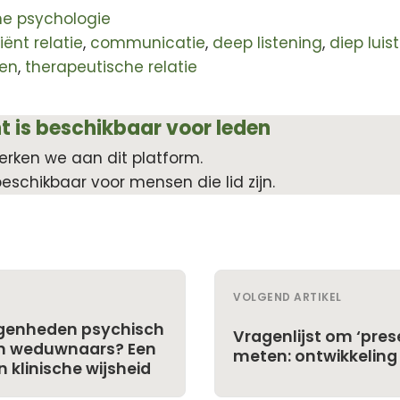
che psychologie
iënt relatie
,
communicatie
,
deep listening
,
diep luis
den
,
therapeutische relatie
t is beschikbaar voor leden
erken we aan dit platform.
beschikbaar voor mensen die lid zijn.
VOLGEND ARTIKEL
egenheden psychisch
Vragenlijst om ‘prese
en weduwnaars? Een
meten: ontwikkeling 
 klinische wijsheid