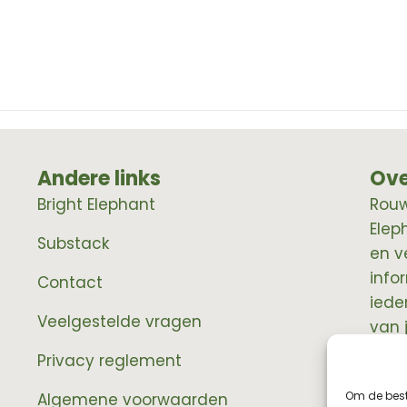
Andere links
Ove
Bright Elephant
RouwE
Elep
Substack
en v
info
Contact
iede
Veelgestelde vragen
van 
prof
Privacy reglement
Om de best
Algemene voorwaarden