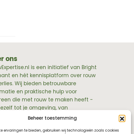
r ons
xpertise.nl is een initiatief van Bright
hant en hét kennisplatform over rouw
erlies. Wij bieden betrouwbare
rmatie en praktische hulp voor
reen die met rouw te maken heeft -
jezelf tot je omgeving, van
essionals tot leidinggevenden.
Beheer toestemming
e ervaringen te bieden, gebruiken wij technologieën zoals cookies