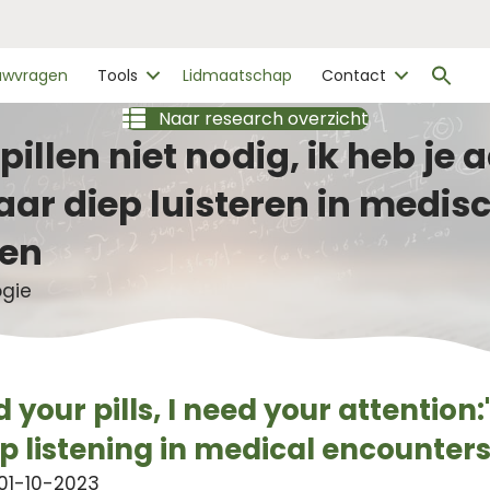
Zo
ouwvragen
Tools
Lidmaatschap
Contact
naa
Zo
Naar research overzicht
 pillen niet nodig, ik heb je
aar diep luisteren in medis
en
ogie
d your pills, I need your attention:
 listening in medical encounters
01-10-2023