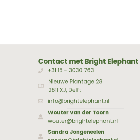
Contact met Bright Elephant
+31 15 - 3030 763
Bellen met Bright Elephant
Nieuwe Plantage 28
Adres Bright Elephant
2611 XJ, Delft
info@brightelephant.nl
Wouter van der Toorn
wouter@brightelephant.nl
Sandra Jongeneelen