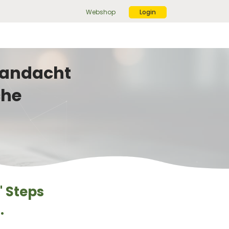
Webshop
Login
ek
r:
ekknop
 aandacht
che
" Steps
.