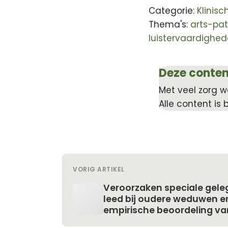
Categorie:
Klinis
Thema's:
arts-pat
luistervaardighe
Deze conten
Met veel zorg w
Alle content is 
VORIG ARTIKEL
Veroorzaken speciale gel
leed bij oudere weduwen 
empirische beoordeling van