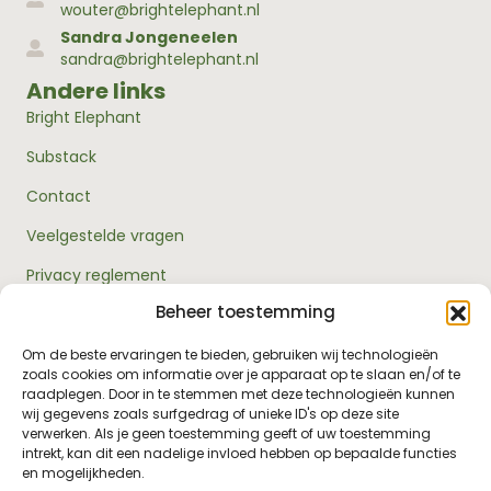
wouter@brightelephant.nl
Sandra Jongeneelen
sandra@brightelephant.nl
Andere links
Bright Elephant
Substack
Contact
Veelgestelde vragen
Privacy reglement
Beheer toestemming
Algemene voorwaarden
Over ons
Om de beste ervaringen te bieden, gebruiken wij technologieën
zoals cookies om informatie over je apparaat op te slaan en/of te
RouwExpertise.nl is een initiatief van Bright Elephant en
raadplegen. Door in te stemmen met deze technologieën kunnen
hét kennisplatform over rouw en verlies. Wij bieden
wij gegevens zoals surfgedrag of unieke ID's op deze site
betrouwbare informatie en praktische hulp voor
verwerken. Als je geen toestemming geeft of uw toestemming
iedereen die met rouw te maken heeft - van jezelf tot je
intrekt, kan dit een nadelige invloed hebben op bepaalde functies
omgeving, van professionals tot leidinggevenden.
en mogelijkheden.