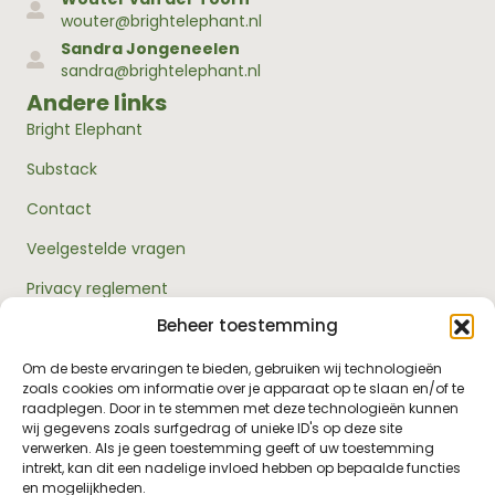
wouter@brightelephant.nl
Sandra Jongeneelen
sandra@brightelephant.nl
Andere links
Bright Elephant
Substack
Contact
Veelgestelde vragen
Privacy reglement
Beheer toestemming
Algemene voorwaarden
Over ons
Om de beste ervaringen te bieden, gebruiken wij technologieën
zoals cookies om informatie over je apparaat op te slaan en/of te
RouwExpertise.nl is een initiatief van Bright Elephant en
raadplegen. Door in te stemmen met deze technologieën kunnen
hét kennisplatform over rouw en verlies. Wij bieden
wij gegevens zoals surfgedrag of unieke ID's op deze site
betrouwbare informatie en praktische hulp voor
verwerken. Als je geen toestemming geeft of uw toestemming
iedereen die met rouw te maken heeft - van jezelf tot je
intrekt, kan dit een nadelige invloed hebben op bepaalde functies
omgeving, van professionals tot leidinggevenden.
en mogelijkheden.