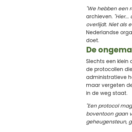
"We hebben een ro
archieven.
"Hier..
overlijdt. Niet al
Nederlandse organi
doet.
De ongemak
Slechts een klein
de protocollen di
administratieve h
maar vergeten de 
in de weg staat.
"Een protocol mag 
boventoon gaan v
geheugensteun, gee