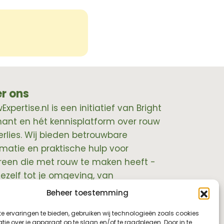
r ons
xpertise.nl is een initiatief van Bright
hant en hét kennisplatform over rouw
erlies. Wij bieden betrouwbare
rmatie en praktische hulp voor
reen die met rouw te maken heeft -
jezelf tot je omgeving, van
essionals tot leidinggevenden.
Beheer toestemming
e ervaringen te bieden, gebruiken wij technologieën zoals cookies
ie over je apparaat op te slaan en/of te raadplegen. Door in te