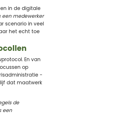
n in de digitale
 als een medewerker
r scenario in veel
waar het echt toe
ocollen
protocol. En van
 focussen op
risadministratie -
lijf dat maatwerk
regels de
is een