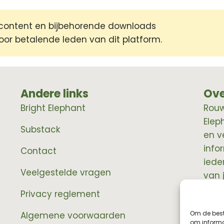
 content en bijbehorende downloads
voor betalende leden van dit platform.
Andere links
Ove
Bright Elephant
RouwE
Elep
Substack
en v
info
Contact
iede
Veelgestelde vragen
van 
prof
Privacy reglement
Om de best
Algemene voorwaarden
om informat