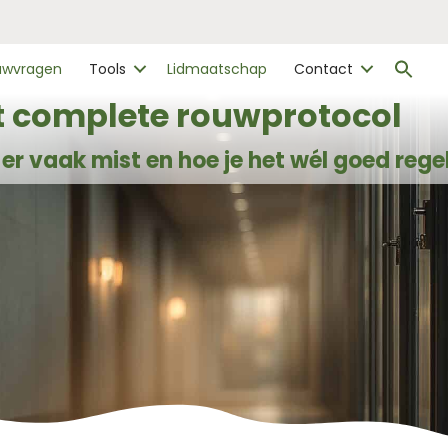
Zo
ouwvragen
Tools
Lidmaatschap
Contact
naa
Zo
t complete rouwprotocol
er vaak mist en hoe je het wél goed rege