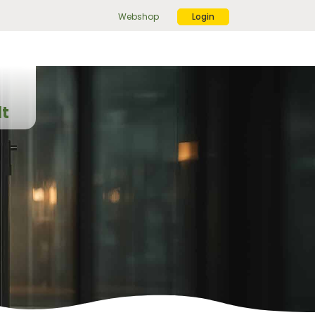
Webshop
Login
ek
r:
ekknop
lt