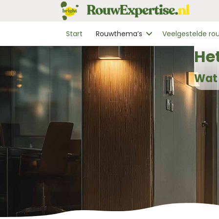
Start
Rouwthema’s
Veelgestelde r
He
Wat 