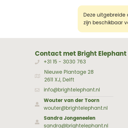
Deze uitgebreide
zijn beschikbaar 
Contact met Bright Elephant
+31 15 - 3030 763
Bellen met Bright Elephant
Nieuwe Plantage 28
Adres Bright Elephant
2611 XJ, Delft
info@brightelephant.nl
Wouter van der Toorn
wouter@brightelephant.nl
Sandra Jongeneelen
sandra@brightelephant.nl