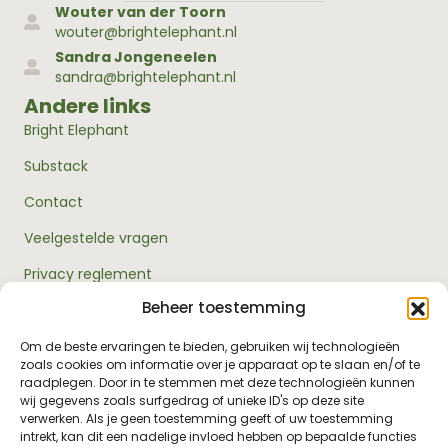
Wouter van der Toorn
wouter@brightelephant.nl
Sandra Jongeneelen
sandra@brightelephant.nl
Andere links
Bright Elephant
Substack
Contact
Veelgestelde vragen
Privacy reglement
Beheer toestemming
Algemene voorwaarden
Over ons
Om de beste ervaringen te bieden, gebruiken wij technologieën
zoals cookies om informatie over je apparaat op te slaan en/of te
RouwExpertise.nl is een initiatief van Bright Elephant en
raadplegen. Door in te stemmen met deze technologieën kunnen
hét kennisplatform over rouw en verlies. Wij bieden
wij gegevens zoals surfgedrag of unieke ID's op deze site
betrouwbare informatie en praktische hulp voor
verwerken. Als je geen toestemming geeft of uw toestemming
iedereen die met rouw te maken heeft - van jezelf tot je
intrekt, kan dit een nadelige invloed hebben op bepaalde functies