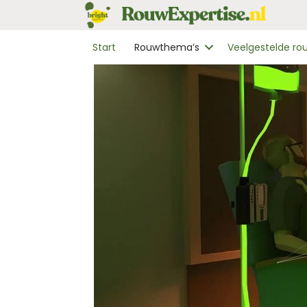
Start
Rouwthema’s
Veelgestelde r