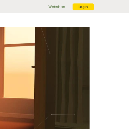
Webshop
Login
ek
r:
ekknop