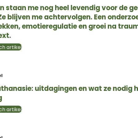
n staan me nog heel levendig voor de ge
. Ze blijven me achtervolgen. Een onderzo
ekken, emotieregulatie en groei na traum
ext.
h artikel
el
uthanasie: uitdagingen en wat ze nodig
g
h artikel
el