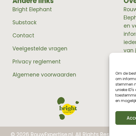
Andere links
Ove
Bright Elephant
RouwE
Elep
Substack
en v
info
Contact
iede
Veelgestelde vragen
van 
prof
Privacy reglement
Om de best
Algemene voorwaarden
om informat
stemmen me
unieke ID's
toestemmin
en mogelij
Acc
© 2026 RouwExpertise.nl. All Rights Reserved.