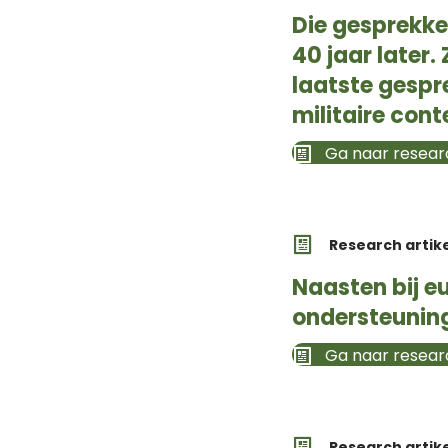
Die gesprekke
40 jaar later
laatste gespr
militaire cont
Ga naar researc
Research artik
Naasten bij e
ondersteunin
Ga naar researc
Research artik