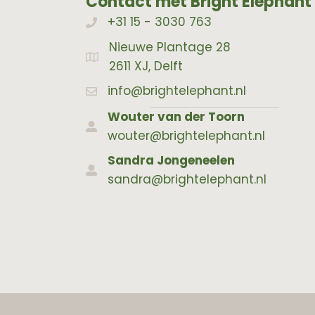
Contact met Bright Elephant
+31 15 - 3030 763
Bellen met Bright Elephant
Nieuwe Plantage 28
Adres Bright Elephant
2611 XJ, Delft
info@brightelephant.nl
Wouter van der Toorn
wouter@brightelephant.nl
Sandra Jongeneelen
sandra@brightelephant.nl