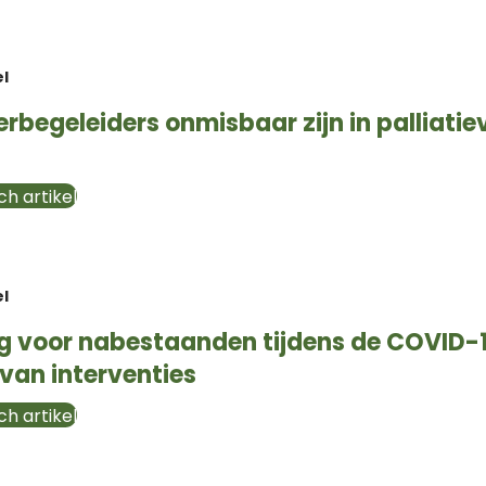
el
begeleiders onmisbaar zijn in palliatie
h artikel
el
g voor nabestaanden tijdens de COVID
 van interventies
h artikel