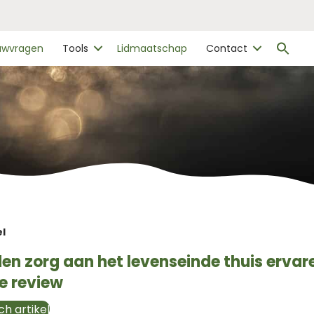
Zo
ouwvragen
Tools
Lidmaatschap
Contact
naa
Zo
el
den zorg aan het levenseinde thuis ervar
e review
h artikel