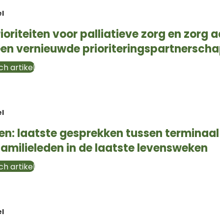
el
oriteiten voor palliatieve zorg en zorg a
een vernieuwde prioriteringspartnersch
h artikel
el
n: laatste gesprekken tussen terminaal
familieleden in de laatste levensweken
h artikel
el