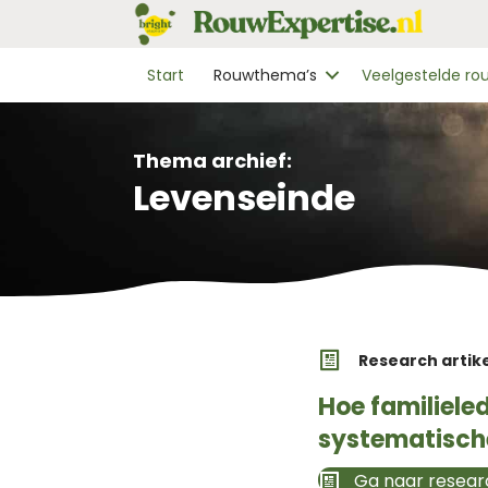
Start
Rouwthema’s
Veelgestelde r
Thema archief:
Levenseinde
Research artik
Hoe familiele
systematisch
Ga naar researc