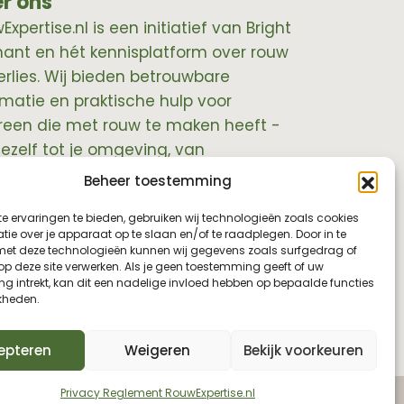
r ons
xpertise.nl is een initiatief van Bright
hant en hét kennisplatform over rouw
erlies. Wij bieden betrouwbare
rmatie en praktische hulp voor
reen die met rouw te maken heeft -
jezelf tot je omgeving, van
essionals tot leidinggevenden.
Beheer toestemming
e ervaringen te bieden, gebruiken wij technologieën zoals cookies
ie over je apparaat op te slaan en/of te raadplegen. Door in te
t deze technologieën kunnen wij gegevens zoals surfgedrag of
 op deze site verwerken. Als je geen toestemming geeft of uw
g intrekt, kan dit een nadelige invloed hebben op bepaalde functies
kheden.
epteren
Weigeren
Bekijk voorkeuren
Privacy Reglement RouwExpertise.nl