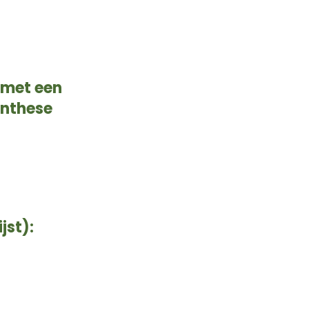
 met een
ynthese
jst):