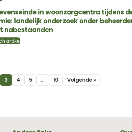
levenseinde in woonzorgcentra tijdens d
e: landelijk onderzoek onder beheerder
et nabestaanden
h artikel
3
4
5
…
10
Volgende »