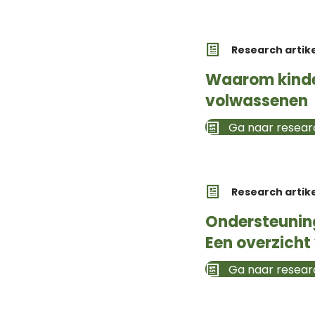
Research artik
Waarom kinder
volwassenen
Ga naar researc
Research artik
Ondersteunin
Een overzicht
Ga naar researc