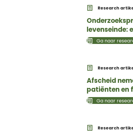
Research artik
Onderzoekspri
levenseinde: 
Ga naar researc
Research artik
Afscheid neme
patiënten en 
Ga naar researc
Research artik