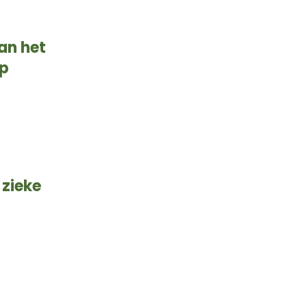
an het
ap
 zieke