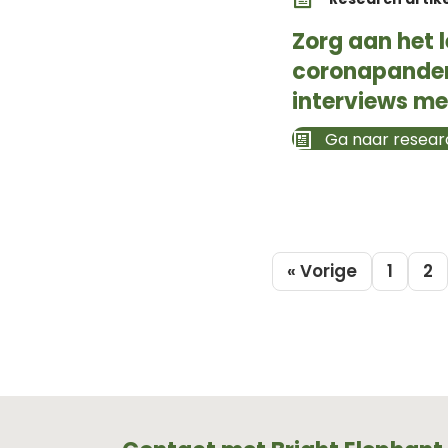
Zorg aan het 
coronapandemi
interviews m
Ga naar researc
« Vorige
1
2