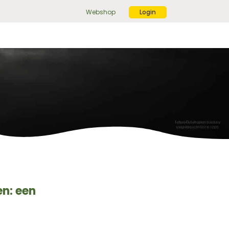
Webshop
Login
ek
r:
ekknop
en: een