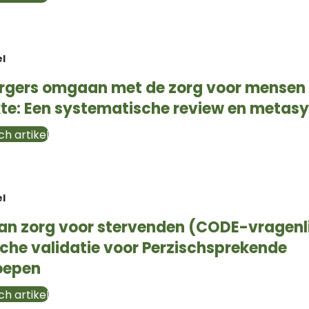
el
rgers omgaan met de zorg voor mensen
kte: Een systematische review en metas
h artikel
el
an zorg voor stervenden (CODE-vragenli
he validatie voor Perzischsprekende
oepen
h artikel