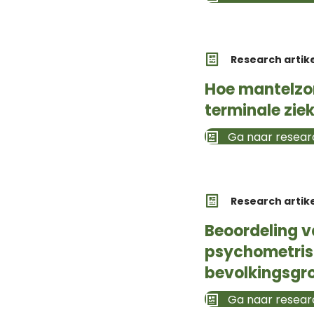
Research artik
Hoe mantelzo
terminale zie
Ga naar researc
Research artik
Beoordeling v
psychometrisc
bevolkingsgr
Ga naar researc