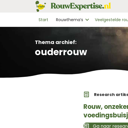
Start
Rouwthema’s
Veelgestelde r
Thema archief:
ouderrouw
Research artik
Rouw, onzeke
voedingsbuisj
Ga naar researc