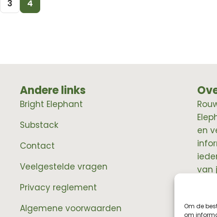
3
4
Andere links
Ove
Bright Elephant
RouwE
Elep
Substack
en v
info
Contact
iede
Veelgestelde vragen
van 
prof
Privacy reglement
Om de best
Algemene voorwaarden
om informat