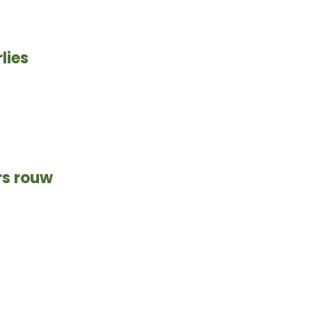
lies
rs rouw