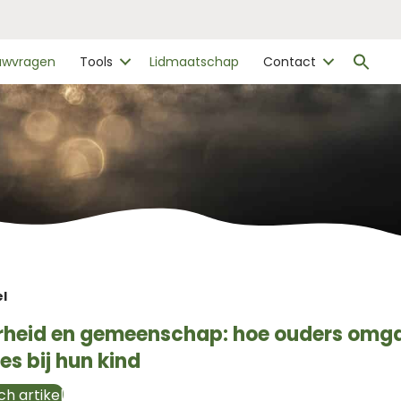
Zo
ouwvragen
Tools
Lidmaatschap
Contact
naa
Zo
el
rheid en gemeenschap: hoe ouders omg
es bij hun kind
h artikel