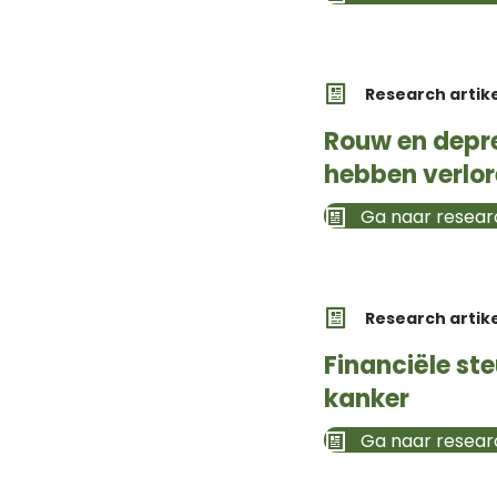
Research artik
Rouw en depre
hebben verlor
Ga naar researc
Research artik
Financiële st
kanker
Ga naar researc