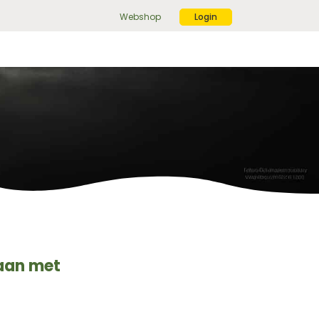
Webshop
Login
ek
r:
ekknop
aan met