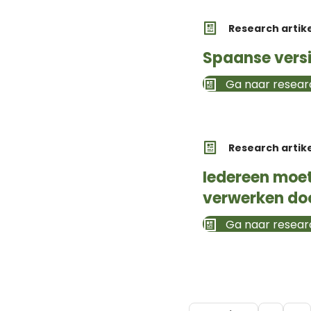
Research artik
Spaanse versi
Ga naar researc
Research artik
Iedereen moet
verwerken doo
Ga naar researc