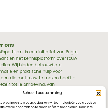
r ons
xpertise.nl is een initiatief van Bright
hant en hét kennisplatform over rouw
erlies. Wij bieden betrouwbare
rmatie en praktische hulp voor
reen die met rouw te maken heeft -
jezelf tot je omgeving, van
essionals tot leidinggevenden.
Beheer toestemming
e ervaringen te bieden, gebruiken wij technologieën zoals cookies
ie over je apparaat op te slaan en/of te raadplegen. Door in te