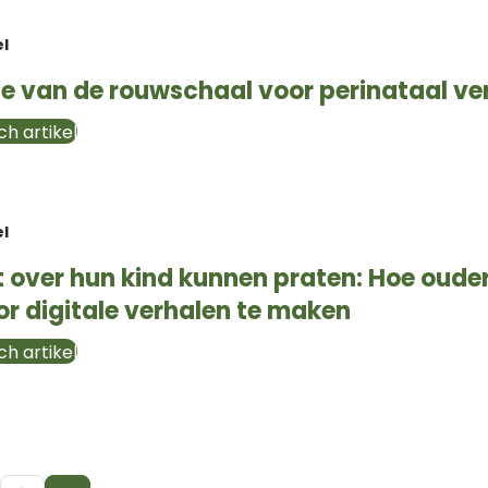
el
e van de rouwschaal voor perinataal ver
h artikel
el
 over hun kind kunnen praten: Hoe oude
r digitale verhalen te maken
h artikel