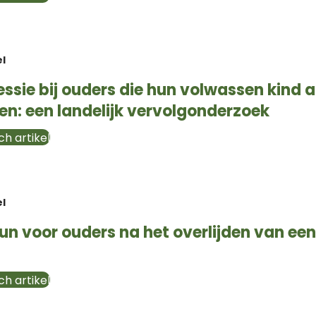
el
ssie bij ouders die hun volwassen kind 
en: een landelijk vervolgonderzoek
h artikel
el
eun voor ouders na het overlijden van ee
h artikel