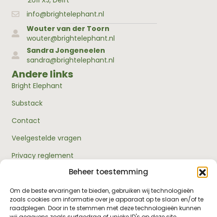
info@brightelephant.nl
Wouter van der Toorn
wouter@brightelephant.nl
Sandra Jongeneelen
sandra@brightelephant.nl
Andere links
Bright Elephant
Substack
Contact
Veelgestelde vragen
Privacy reglement
Beheer toestemming
Algemene voorwaarden
Over ons
Om de beste ervaringen te bieden, gebruiken wij technologieën
zoals cookies om informatie over je apparaat op te slaan en/of te
RouwExpertise.nl is een initiatief van Bright Elephant en
raadplegen. Door in te stemmen met deze technologieën kunnen
hét kennisplatform over rouw en verlies. Wij bieden
wij gegevens zoals surfgedrag of unieke ID's op deze site