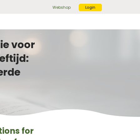
Webshop
Login
ek
r:
ekknop
ie voor
ftijd:
erde
ions for