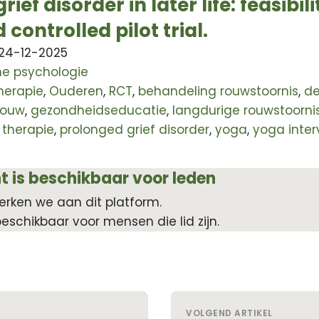
ief disorder in later life: feasibili
controlled pilot trial.
 24-12-2025
che psychologie
herapie
,
Ouderen
,
RCT
,
behandeling rouwstoornis
,
de
rouw
,
gezondheidseducatie
,
langdurige rouwstoorni
 therapie
,
prolonged grief disorder
,
yoga
,
yoga inter
t is beschikbaar voor leden
erken we aan dit platform.
beschikbaar voor mensen die lid zijn.
VOLGEND ARTIKEL