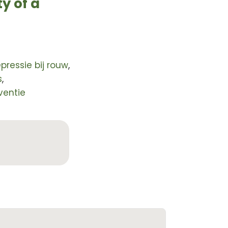
ty of a
pressie bij rouw
,
s
,
ventie