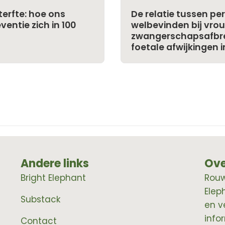
erfte: hoe ons
De relatie tussen per
entie zich in 100
welbevinden bij vro
zwangerschapsafbr
foetale afwijkingen i
Andere links
Ove
Bright Elephant
RouwE
Elep
Substack
en v
info
Contact