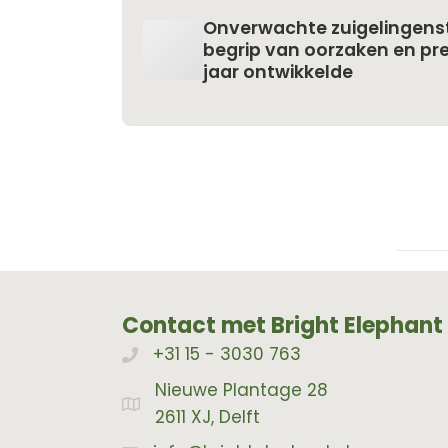
Onverwachte zuigelingenst
begrip van oorzaken en prev
jaar ontwikkelde
Contact met Bright Elephant
+31 15 - 3030 763
Bellen met Bright Elephant
Nieuwe Plantage 28
Adres Bright Elephant
2611 XJ, Delft