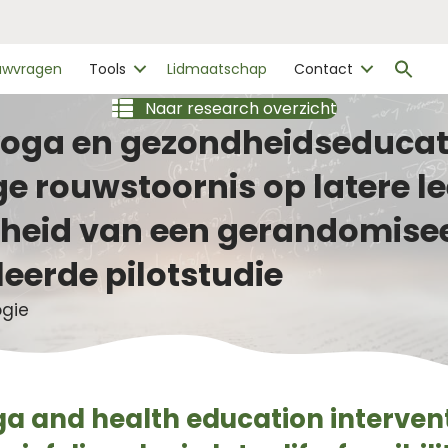
Zo
ouwvragen
Tools
Lidmaatschap
Contact
naa
Zo
Naar research overzicht
yoga en gezondheidseducat
e rouwstoornis op latere lee
heid van een gerandomise
eerde pilotstudie
ogie
a and health education intervent