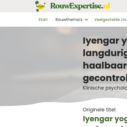
Start
Rouwthema’s
Veelgestelde r
Iyengar 
langdurig
haalbaar
gecontrol
Klinische psychol
Originele titel:
Iyengar yog