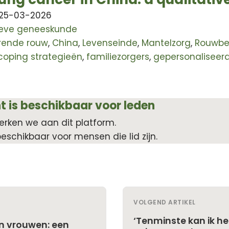
 25-03-2026
tieve geneeskunde
erende rouw
,
China
,
Levenseinde
,
Mantelzorg
,
Rouwbe
coping strategieën
,
familiezorgers
,
gepersonaliseer
t is beschikbaar voor leden
erken we aan dit platform.
beschikbaar voor mensen die lid zijn.
VOLGEND ARTIKEL
‘Tenminste kan ik he
n vrouwen: een