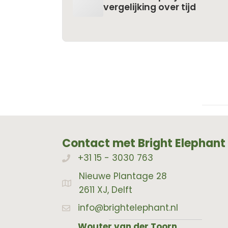
vergelijking over tijd
Contact met Bright Elephant
+31 15 - 3030 763
Bellen met Bright Elephant
Nieuwe Plantage 28
Adres Bright Elephant
2611 XJ, Delft
info@brightelephant.nl
Wouter van der Toorn