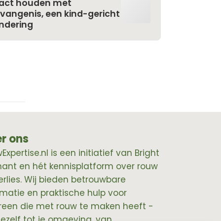
ntact houden met
evangenis, een kind-gericht
ndering
r ons
xpertise.nl is een initiatief van Bright
hant en hét kennisplatform over rouw
erlies. Wij bieden betrouwbare
rmatie en praktische hulp voor
reen die met rouw te maken heeft -
jezelf tot je omgeving, van