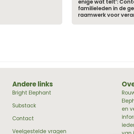
enige wat telt’: Co
familieleden in de g
raamwerk voor vera
Andere links
Ove
Bright Elephant
RouwE
Elep
Substack
en v
info
Contact
iede
Veelgestelde vragen
van 