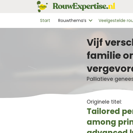
Start
Rouwthema’s
Veelgestelde r
Vijf vers
familie o
vergevor
Palliatieve gene
Originele titel:
Tailored p
among prima
advanced lu