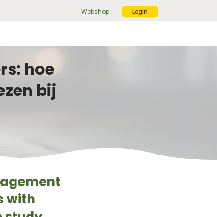
Webshop
Login
ek
r:
ekknop
rs: hoe
zen bij
anagement
s with
 study.