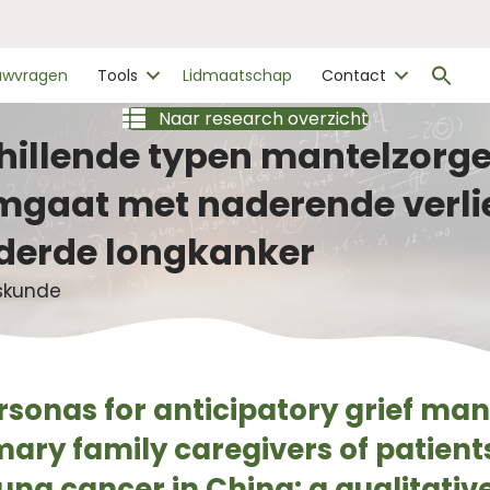
Zo
ouwvragen
Tools
Lidmaatschap
Contact
naa
Zo
Naar research overzicht
chillende typen mantelzorge
mgaat met naderende verlie
derde longkanker
eskunde
ersonas for anticipatory grief m
ry family caregivers of patient
ng cancer in China: a qualitative