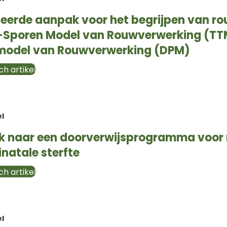
erde aanpak voor het begrijpen van rou
-Sporen Model van Rouwverwerking (TT
model van Rouwverwerking (DPM)
h artikel
el
ek naar een doorverwijsprogramma voor
inatale sterfte
h artikel
el