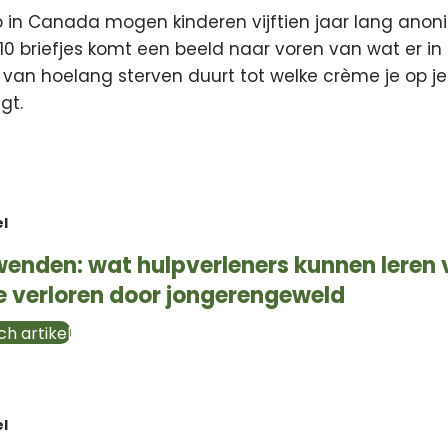
in Canada mogen kinderen vijftien jaar lang anon
 710 briefjes komt een beeld naar voren van wat er i
van hoelang sterven duurt tot welke crème je op je
gt.
el
enden: wat hulpverleners kunnen leren 
e verloren door jongerengeweld
h artikel
el