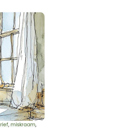
rief
,
miskraam
,