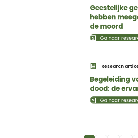
Geestelijke g
hebben meege
de moord
Ga naar researc
Research artik
Begeleiding v
dood: de erva
Ga naar researc