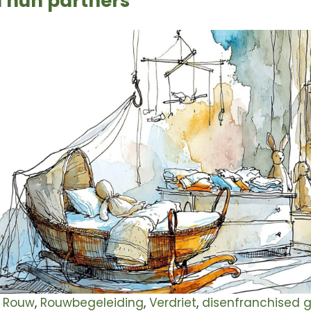
 hun partners
,
Rouw
,
Rouwbegeleiding
,
Verdriet
,
disenfranchised g