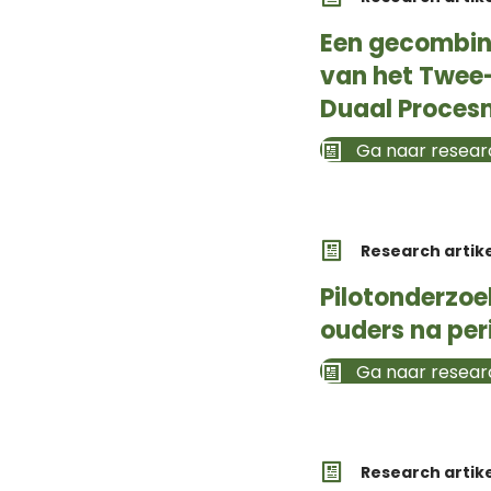
Een gecombine
van het Twee
Duaal Proces
Ga naar researc
Research artik
Pilotonderzo
ouders na per
Ga naar researc
Research artik