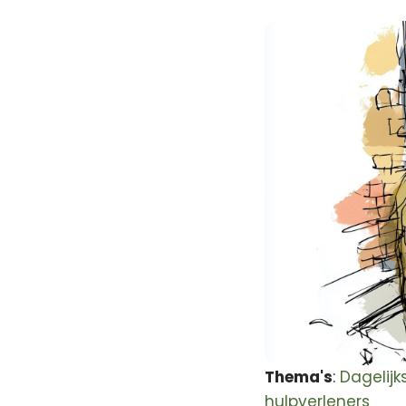
Thema's
:
Dagelijk
hulpverleners