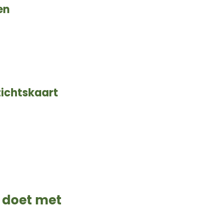
en
zichtskaart
 doet met