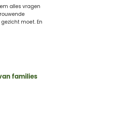
iem alles vragen
n rouwende
 gezicht moet. En
van families