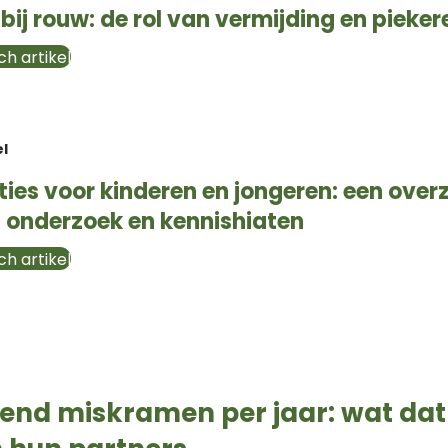
ij rouw: de rol van vermijding en pieker
h artikel
el
ies voor kinderen en jongeren: een over
 onderzoek en kennishiaten
h artikel
zend miskramen per jaar: wat dat