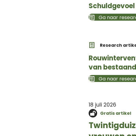
Schuldgevoel b
Ga naar researc
Research artik
Rouwintervent
van bestaand
Ga naar researc
18 juli 2026
Gratis artikel
Twintigdui