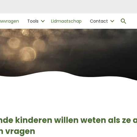
Zo
ouwvragen
Tools
Lidmaatschap
Contact
naa
Zo
de kinderen willen weten als ze
n vragen