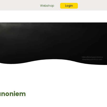
Webshop
Login
ek
r:
ekknop
 anoniem