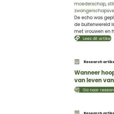
moederschap
,
st
zwangerschapsver
De echo was gepla
de buitenwereld i
met vrouwen en h
Lees dit artikel
Research artik
Wanneer hoop 
van leven van
Ga naar researc
Research artik