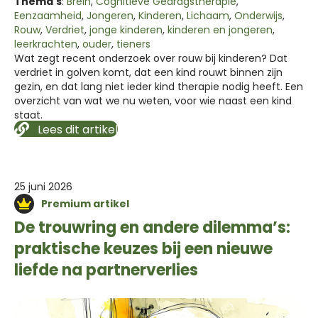
Thema's
:
Brein
,
Cognitieve Gedragstherapie
,
Eenzaamheid
,
Jongeren
,
Kinderen
,
Lichaam
,
Onderwijs
,
Rouw
,
Verdriet
,
jonge kinderen
,
kinderen en jongeren
,
leerkrachten
,
ouder
,
tieners
Wat zegt recent onderzoek over rouw bij kinderen? Dat
verdriet in golven komt, dat een kind rouwt binnen zijn
gezin, en dat lang niet ieder kind therapie nodig heeft. Een
overzicht van wat we nu weten, voor wie naast een kind
staat.
Lees dit artikel
25 juni 2026
Premium artikel
De trouwring en andere dilemma’s:
praktische keuzes bij een nieuwe
liefde na partnerverlies