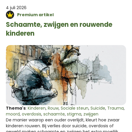
4 juli 2026
Premium artikel
Schaamte, zwijgen en rouwende
kinderen
Thema's
:
Kinderen
,
Rouw
,
Sociale steun
,
Suicide
,
Trauma
,
moord
,
overdosis
,
schaamte
,
stigma
,
zwijgen
De manier waarop een ouder overlijdt, kleurt hoe zwaar
kinderen rouwen. Bij verlies door suïcide, overdosis of
geweld maken schaamte en zwijgen het extra moeilijk.