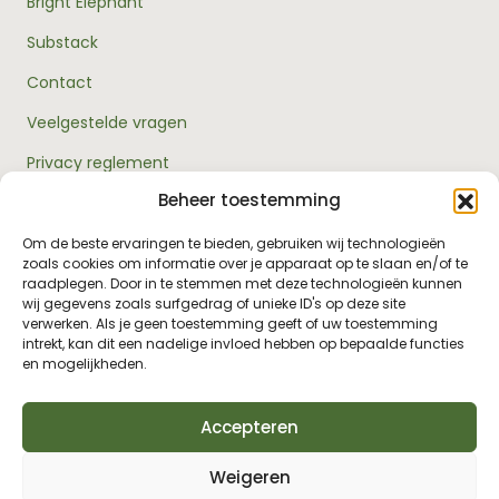
Bright Elephant
Substack
Contact
Veelgestelde vragen
Privacy reglement
Beheer toestemming
Algemene voorwaarden
Over ons
Om de beste ervaringen te bieden, gebruiken wij technologieën
zoals cookies om informatie over je apparaat op te slaan en/of te
RouwExpertise.nl is een initiatief van Bright Elephant en
raadplegen. Door in te stemmen met deze technologieën kunnen
hét kennisplatform over rouw en verlies. Wij bieden
wij gegevens zoals surfgedrag of unieke ID's op deze site
betrouwbare informatie en praktische hulp voor
verwerken. Als je geen toestemming geeft of uw toestemming
iedereen die met rouw te maken heeft - van jezelf tot je
intrekt, kan dit een nadelige invloed hebben op bepaalde functies
omgeving, van professionals tot leidinggevenden.
en mogelijkheden.
Accepteren
Weigeren