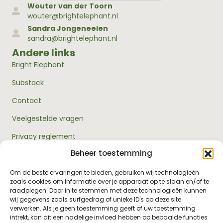
Wouter van der Toorn
wouter@brightelephant.nl
Sandra Jongeneelen
sandra@brightelephant.nl
Andere links
Bright Elephant
Substack
Contact
Veelgestelde vragen
Privacy reglement
Beheer toestemming
Algemene voorwaarden
Over ons
Om de beste ervaringen te bieden, gebruiken wij technologieën
zoals cookies om informatie over je apparaat op te slaan en/of te
RouwExpertise.nl is een initiatief van Bright Elephant en
raadplegen. Door in te stemmen met deze technologieën kunnen
hét kennisplatform over rouw en verlies. Wij bieden
wij gegevens zoals surfgedrag of unieke ID's op deze site
betrouwbare informatie en praktische hulp voor
verwerken. Als je geen toestemming geeft of uw toestemming
iedereen die met rouw te maken heeft - van jezelf tot je
intrekt, kan dit een nadelige invloed hebben op bepaalde functies