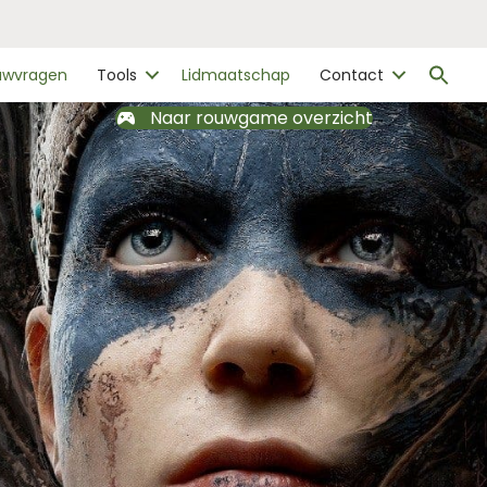
Zo
ouwvragen
Tools
Lidmaatschap
Contact
naa
Zo
Naar rouwgame overzicht