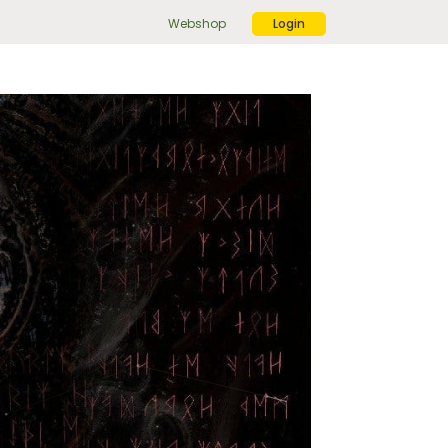
Webshop
Login
ek
r:
ekknop