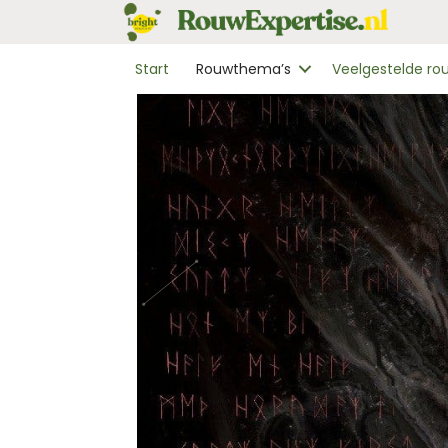
Start
Rouwthema’s
Veelgestelde r