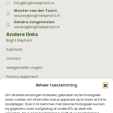
info@brightelephant.nl
Wouter van der Toorn
wouter@brightelephant.nl
Sandra Jongeneelen
sandra@brightelephant.nl
Andere links
Bright Elephant
Substack
Contact
Veelgestelde vragen
Privacy reglement
Beheer toestemming
Algemene voorwaarden
Over ons
Om de beste ervaringen te bieden, gebruiken wij technologieën
zoals cookies om informatie over je apparaat op te slaan en/of te
RouwExpertise.nl is een initiatief van Bright Elephant en
raadplegen. Door in te stemmen met deze technologieën kunnen
hét kennisplatform over rouw en verlies. Wij bieden
wij gegevens zoals surfgedrag of unieke ID's op deze site
betrouwbare informatie en praktische hulp voor