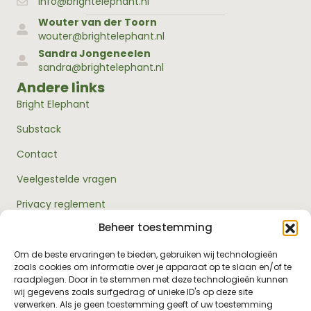
info@brightelephant.nl
Wouter van der Toorn
wouter@brightelephant.nl
Sandra Jongeneelen
sandra@brightelephant.nl
Andere links
Bright Elephant
Substack
Contact
Veelgestelde vragen
Privacy reglement
Beheer toestemming
Algemene voorwaarden
Over ons
Om de beste ervaringen te bieden, gebruiken wij technologieën
zoals cookies om informatie over je apparaat op te slaan en/of te
RouwExpertise.nl is een initiatief van Bright Elephant en
raadplegen. Door in te stemmen met deze technologieën kunnen
hét kennisplatform over rouw en verlies. Wij bieden
wij gegevens zoals surfgedrag of unieke ID's op deze site
betrouwbare informatie en praktische hulp voor
verwerken. Als je geen toestemming geeft of uw toestemming