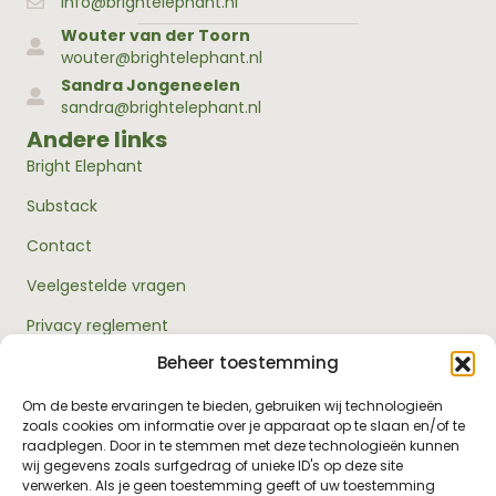
info@brightelephant.nl
Wouter van der Toorn
wouter@brightelephant.nl
Sandra Jongeneelen
sandra@brightelephant.nl
Andere links
Bright Elephant
Substack
Contact
Veelgestelde vragen
Privacy reglement
Beheer toestemming
Algemene voorwaarden
Over ons
Om de beste ervaringen te bieden, gebruiken wij technologieën
zoals cookies om informatie over je apparaat op te slaan en/of te
RouwExpertise.nl is een initiatief van Bright Elephant en
raadplegen. Door in te stemmen met deze technologieën kunnen
hét kennisplatform over rouw en verlies. Wij bieden
wij gegevens zoals surfgedrag of unieke ID's op deze site
betrouwbare informatie en praktische hulp voor
verwerken. Als je geen toestemming geeft of uw toestemming