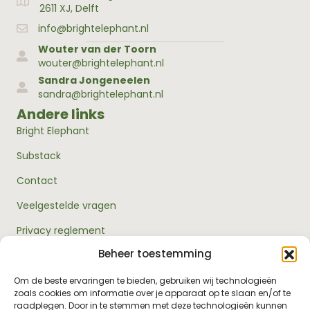
Adres Bright Elephant
2611 XJ, Delft
info@brightelephant.nl
Wouter van der Toorn
wouter@brightelephant.nl
Sandra Jongeneelen
sandra@brightelephant.nl
Andere links
Bright Elephant
Substack
Contact
Veelgestelde vragen
Privacy reglement
Beheer toestemming
Algemene voorwaarden
Over ons
Om de beste ervaringen te bieden, gebruiken wij technologieën
zoals cookies om informatie over je apparaat op te slaan en/of te
RouwExpertise.nl is een initiatief van Bright Elephant en
raadplegen. Door in te stemmen met deze technologieën kunnen