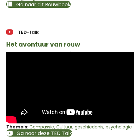
Ga naar dit Rouwboek
TED-talk
Het avontuur van rouw
Thema's
:
Compassie
,
Cultuur
,
geschiedenis
,
psychologie
Ga naar deze TED Talk