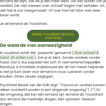
Iemand die blijft, ook als jij niks meer weet. Die niet schrikt van je
verdriet. Die niet meteen over zichzelf begint met verhalen
‘oh,
dat heb ik ook meegemaakt’
. Of over hoe het later vast weer
beter wordt.
Je wil iemand als Troostifant.
Bestel ‘Troostifant’ direct in
onze shop
De waarde van aanwezigheid
In rouwland wordt dat
‘presentie’
genoemd (
daar schreef ik
laatst dit artikel over
). Dat je er bént. Zonder oordeel, zonder
haast. Dat is dus bepaald niet soft. In veel wetenschappelijke
literatuur is inmiddels onderbouwd dat dit het meest helpende
is wat je kunt doen voor iemand in rouw. Luisteren zonder
invullen. Zitten zonder weglopen.
Psychiater Bessel van der Kolk zegt: “
Trauma en verdriet kunnen
alleen overleefd worden in een dragende omgeving.
”
1
(*) En
die omgeving, dat kan één iemand zijn. Iemand als Troostifant
dus. Iemand die meehelpt dragen. Niet oplossen. Gewoon
dragen.