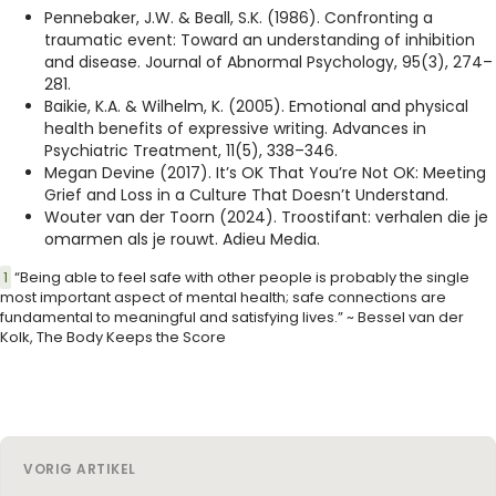
Pennebaker, J.W. & Beall, S.K. (1986). Confronting a
traumatic event: Toward an understanding of inhibition
and disease. Journal of Abnormal Psychology, 95(3), 274–
281.
Baikie, K.A. & Wilhelm, K. (2005). Emotional and physical
health benefits of expressive writing. Advances in
Psychiatric Treatment, 11(5), 338–346.
Megan Devine (2017). It’s OK That You’re Not OK: Meeting
Grief and Loss in a Culture That Doesn’t Understand.
Wouter van der Toorn (2024). Troostifant: verhalen die je
omarmen als je rouwt. Adieu Media.
1
“Being able to feel safe with other people is probably the single
most important aspect of mental health; safe connections are
fundamental to meaningful and satisfying lives.” ~ Bessel van der
Kolk, The Body Keeps the Score
VORIG ARTIKEL