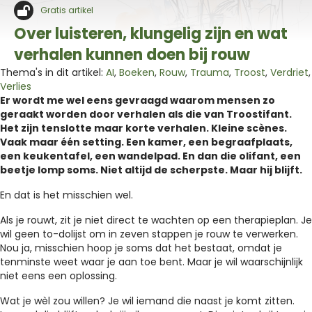
Gratis artikel
Over luisteren, klungelig zijn en wat
verhalen kunnen doen bij rouw
Thema's in dit artikel:
AI
,
Boeken
,
Rouw
,
Trauma
,
Troost
,
Verdriet
,
Verlies
Er wordt me wel eens gevraagd waarom mensen zo
geraakt worden door verhalen als die van Troostifant.
Het zijn tenslotte maar korte verhalen. Kleine scènes.
Vaak maar één setting. Een kamer, een begraafplaats,
een keukentafel, een wandelpad. En dan die olifant, een
beetje lomp soms. Niet altijd de scherpste. Maar hij blijft.
En dat is het misschien wel.
Als je rouwt, zit je niet direct te wachten op een therapieplan. Je
wil geen to-dolijst om in zeven stappen je rouw te verwerken.
Nou ja, misschien hoop je soms dat het bestaat, omdat je
tenminste weet waar je aan toe bent. Maar je wil waarschijnlijk
niet eens een oplossing.
Wat je wèl zou willen? Je wil iemand die naast je komt zitten.