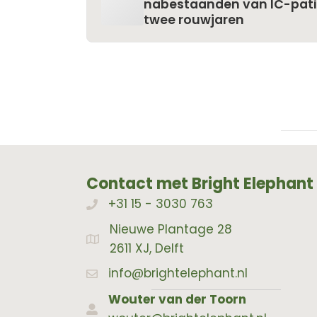
nabestaanden van IC-patië
twee rouwjaren
Contact met Bright Elephant
+31 15 - 3030 763
Bellen met Bright Elephant
Nieuwe Plantage 28
Adres Bright Elephant
2611 XJ, Delft
info@brightelephant.nl
Wouter van der Toorn