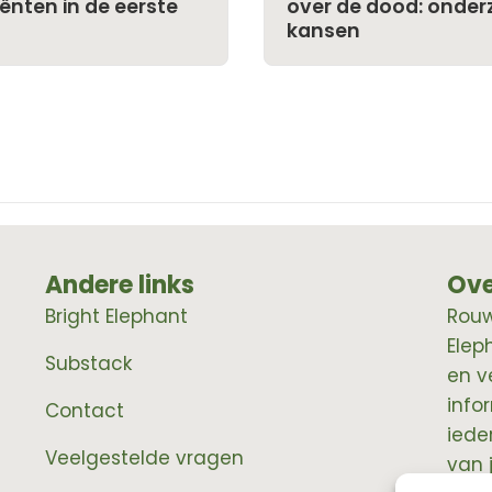
nten in de eerste
over de dood: onderz
kansen
Andere links
Ove
Bright Elephant
RouwE
Elep
Substack
en v
info
Contact
iede
Veelgestelde vragen
van 