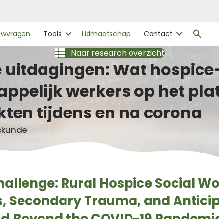
Zo
ouwvragen
Tools
Lidmaatschap
Contact
naa
Zo
Naar research overzicht
 uitdagingen: Wat hospice
ppelijk werkers op het pla
en tijdens en na corona
eskunde
hallenge: Rural Hospice Social Wo
, Secondary Trauma, and Anticip
d Beyond the COVID-19 Pandemic