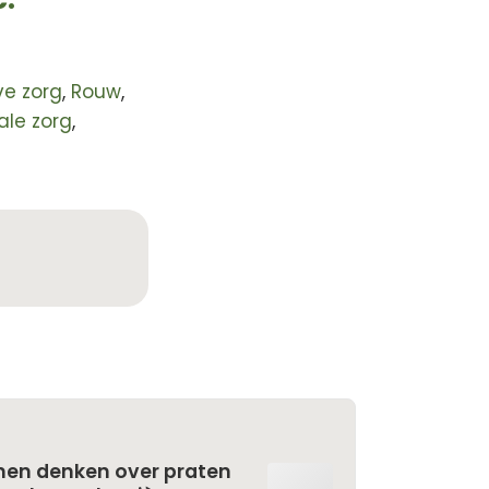
ve zorg
,
Rouw
,
ale zorg
,
nen denken over praten