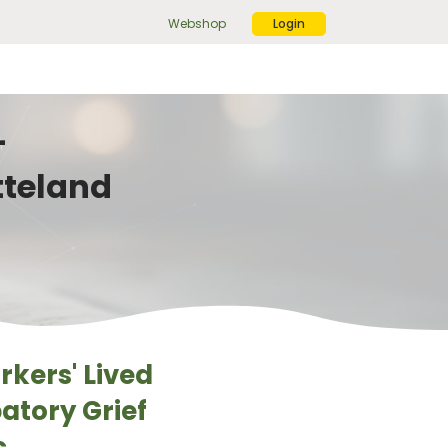
Webshop
Login
ek
r:
ekknop
-
tteland
rkers' Lived
atory Grief
.