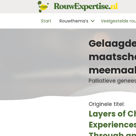
Start
Rouwthema’s
Veelgestelde r
Gelaagde
maatscha
meemaakt
Palliatieve gene
Originele titel:
Layers of C
Experiences
Through an