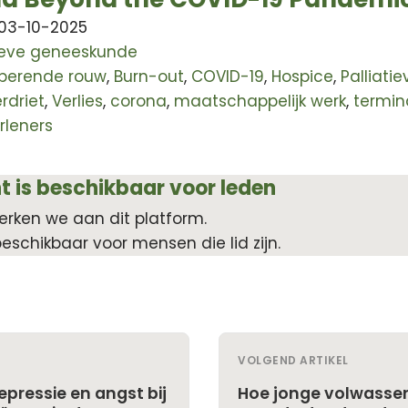
 03-10-2025
tieve geneeskunde
iperende rouw
,
Burn-out
,
COVID-19
,
Hospice
,
Palliatie
rdriet
,
Verlies
,
corona
,
maatschappelijk werk
,
termin
rleners
t is beschikbaar voor leden
erken we aan dit platform.
beschikbaar voor mensen die lid zijn.
VOLGEND ARTIKEL
pressie en angst bij
Hoe jonge volwasse