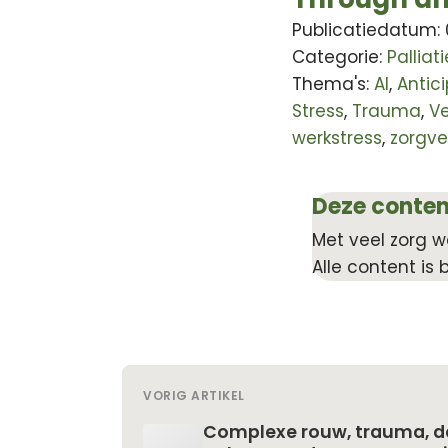
Publicatiedatum:
Categorie:
Pallia
Thema's:
AI
,
Antic
Stress
,
Trauma
,
Ve
werkstress
,
zorgve
Deze conten
Met veel zorg w
Alle content is 
VORIG ARTIKEL
Complexe rouw, trauma, de