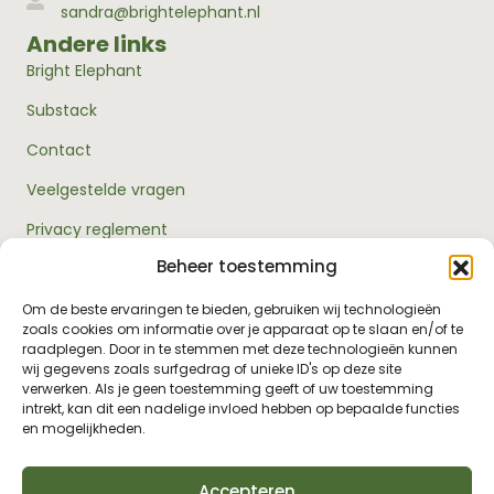
sandra@brightelephant.nl
Andere links
Bright Elephant
Substack
Contact
Veelgestelde vragen
Privacy reglement
Beheer toestemming
Algemene voorwaarden
Over ons
Om de beste ervaringen te bieden, gebruiken wij technologieën
zoals cookies om informatie over je apparaat op te slaan en/of te
RouwExpertise.nl is een initiatief van Bright Elephant en
raadplegen. Door in te stemmen met deze technologieën kunnen
hét kennisplatform over rouw en verlies. Wij bieden
wij gegevens zoals surfgedrag of unieke ID's op deze site
betrouwbare informatie en praktische hulp voor
verwerken. Als je geen toestemming geeft of uw toestemming
iedereen die met rouw te maken heeft - van jezelf tot je
intrekt, kan dit een nadelige invloed hebben op bepaalde functies
omgeving, van professionals tot leidinggevenden.
en mogelijkheden.
Accepteren