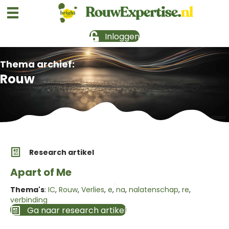
Inloggen
Thema archief:
Rouw
Research artikel
Apart of Me
Thema's
:
IC
,
Rouw
,
Verlies
,
e
,
na
,
nalatenschap
,
re
,
verbinding
Ga naar research artikel