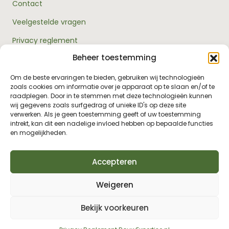
Contact
Veelgestelde vragen
Privacy reglement
Beheer toestemming
Algemene voorwaarden
Over ons
Om de beste ervaringen te bieden, gebruiken wij technologieën
zoals cookies om informatie over je apparaat op te slaan en/of te
RouwExpertise.nl is een initiatief van Bright Elephant en
raadplegen. Door in te stemmen met deze technologieën kunnen
hét kennisplatform over rouw en verlies. Wij bieden
wij gegevens zoals surfgedrag of unieke ID's op deze site
betrouwbare informatie en praktische hulp voor
verwerken. Als je geen toestemming geeft of uw toestemming
iedereen die met rouw te maken heeft - van jezelf tot je
intrekt, kan dit een nadelige invloed hebben op bepaalde functies
omgeving, van professionals tot leidinggevenden.
en mogelijkheden.
Accepteren
Weigeren
Bekijk voorkeuren
© 2026 RouwExpertise.nl. All Rights Reserved.