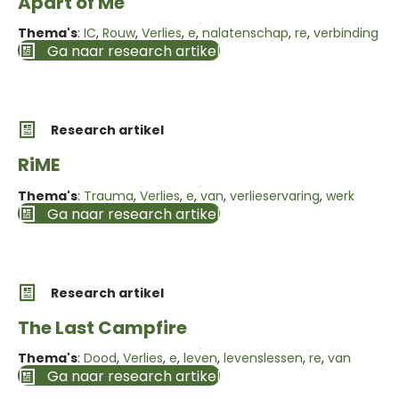
Apart of Me
Thema's
:
IC
,
Rouw
,
Verlies
,
e
,
nalatenschap
,
re
,
verbinding
Ga naar research artikel
Research artikel
RiME
Thema's
:
Trauma
,
Verlies
,
e
,
van
,
verlieservaring
,
werk
Ga naar research artikel
Research artikel
The Last Campfire
Thema's
:
Dood
,
Verlies
,
e
,
leven
,
levenslessen
,
re
,
van
Ga naar research artikel