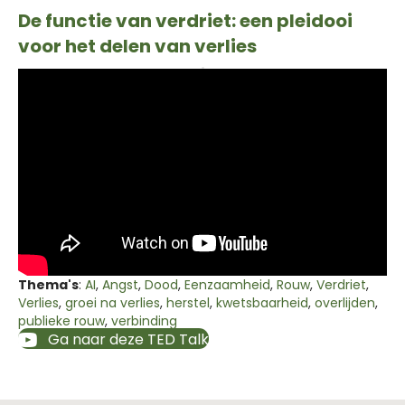
De functie van verdriet: een pleidooi
voor het delen van verlies
Thema's
:
AI
,
Angst
,
Dood
,
Eenzaamheid
,
Rouw
,
Verdriet
,
Verlies
,
groei na verlies
,
herstel
,
kwetsbaarheid
,
overlijden
,
publieke rouw
,
verbinding
Ga naar deze TED Talk