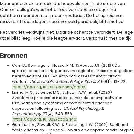
Maar onderzoek laat ook iets hoopvols zien. In de studie van
Carr en collega’s was het effect van speciale dagen na
achttien maanden niet meer meetbaar. De heftigheid van
rouw rond feestdagen, hoe overweldigend ook, blijft niet zo.
Het verdriet verdwijnt niet. Maar de scherpte verandert. De lege
stoel blijft leeg. Hoe je die leegte ervaart, verschuift met de tijd.
Bronnen
Carr, D., Sonnega, J., Nesse, R.M., & House, J.S. (2013). Do
special occasions trigger psychological distress among older
bereaved spouses? An empirical assessment of clinical
wisdom.
The Journals of Gerontology: Series B
, 69(1), 113-122.
https://doi.org/10.1093/geronb/gbt061
Eisma, M.C., Stroebe, M.S., Schut, H.A.W., et al. (2020).
Avoidance processes mediate the relationship between
rumination and symptoms of complicated grief and
depression following loss.
Clinical Psychology &
Psychotherapy
, 27(4), 548-558.
https://doi.org/10.1002/cpp.2440
Gamino, L.A., Sewell, K.W., & Easterling, L.W. (2002). Scott and
White grief study—Phase 2: Toward an adaptive model of grief.