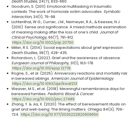
Death Studies
, 24(7), 633-660.
Goodrum, S. (2011). Emotional multitasking in traumatic
contexts: The work of homicide victim advocates.
Symbolic
Interaction
, 34(1), 76-98.
Lichtenthal, W.G., Currier, J.M., Neimeyer, R.A., & Keesee, N.J.
(2010). Sense and significance: A mixed methods examination
of meaning making after the loss of one’s child.
Journal of
Clinical Psychology
, 66(7), 791-812.
https://doi.org/10.1002/jclp.20700
Miller, R.S. (2014). Social expectations about grief expression.
Death Studies
, 38(7), 428-435.
Richardson, L. (2022). Grief and the awareness of absence.
European Journal of Philosophy
, 31(1), 163-178.
https://doi.org/10.1111/ejop.12778
Rogne, S., et al. (2025). Anniversary reactions and mortality risk
in bereaved siblings.
American Journal of Epidemiology
.
https://doi.org/10.1093/aje/kwaf213
Weaver, M.S., et al. (2018). Meaningful remembrance days for
bereaved families.
Pediatric Blood & Cancer
.
https://doi.org/10.1002/pbc.27489
Zhang, Y. & Jia, X. (2020). The effect of bereavement rituals on
grief and well-being: The timing matters.
Omega
, 84(3), 709-
724.
https://doi.org/10.1177/0030222820909650