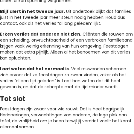
alleen al kan spanning wegnemen.
Blijf alert in het tweede jaar.
Uit onderzoek blijkt dat families
juist in het tweede jaar meer steun nodig hebben. Houd dus
contact, ook als het verlies “al lang geleden” lijkt.
Erken verlies dat anderen niet zien.
Cliënten die rouwen om
een scheiding, onvruchtbaarheid of een verbroken familieband
krijgen vaak weinig erkenning van hun omgeving. Feestdagen
maken dat extra pijnlijk. Alleen al het benoemen van dit verlies
kan opluchten.
Laat weten dat het normaal is.
Veel rouwenden schamen
zich ervoor dat ze feestdagen zo zwaar vinden, zeker als het
verlies “al een tijd geleden” is. Laat hen weten dat dit heel
gewoon is, en dat de scherpte met de tijd minder wordt.
Tot slot
Feestdagen zijn zwaar voor wie rouwt. Dat is heel begrijpelijk.
Herinneringen, verwachtingen van anderen, de lege plek aan
tafel, de vrolijkheid om je heen terwijl jij verdriet voelt: het komt
allemaal samen.