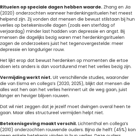
Rituelen op speciale dagen hebben waarde.
Zhang en Jia
(2020) onderzochten wanneer herdenkingsrituelen het meest
helpend zijn. Zij vonden dat mensen die bewust stilstaan bij hun
verlies op betekenisvolle dagen (zoals een sterfdag of
verjaardag) minder last hadden van depressie en angst. Bij
mensen die dagelijks bezig waren met herdenkingsrituelen
zagen de onderzoekers juist het tegenovergestelde: meer
depressie en langduriger rouw.
Het lijkt erop dat bewust herdenken op momenten die ertoe
doen iets anders is dan voortdurend met het verlies bezig zijn.
Vermijding werkt niet.
Uit verschillende studies, waaronder
die van Eisma en collega’s (2020, 2025), blijkt dat mensen die
alles wat hen aan het verlies herinnert uit de weg gaan, juist
langer en heviger blijven rouwen.
Dat wil niet zeggen dat je jezelf moet dwingen overal heen te
gaan. Maar alles structureel vermijden helpt niet.
Betekenisgeving maakt verschil.
Lichtenthal en collega’s
(2010) onderzochten rouwende ouders. Bijna de helft (45%) kon
geen enkele betekenis vinden in hun verlies. Deze ouders