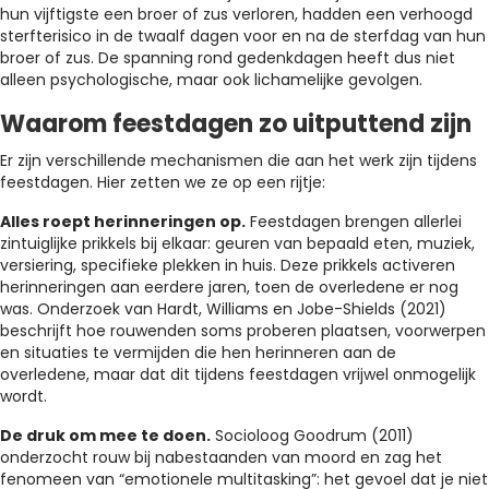
hun vijftigste een broer of zus verloren, hadden een verhoogd
sterfterisico in de twaalf dagen voor en na de sterfdag van hun
broer of zus. De spanning rond gedenkdagen heeft dus niet
alleen psychologische, maar ook lichamelijke gevolgen.
Waarom feestdagen zo uitputtend zijn
Er zijn verschillende mechanismen die aan het werk zijn tijdens
feestdagen. Hier zetten we ze op een rijtje:
Alles roept herinneringen op.
Feestdagen brengen allerlei
zintuiglijke prikkels bij elkaar: geuren van bepaald eten, muziek,
versiering, specifieke plekken in huis. Deze prikkels activeren
herinneringen aan eerdere jaren, toen de overledene er nog
was. Onderzoek van Hardt, Williams en Jobe-Shields (2021)
beschrijft hoe rouwenden soms proberen plaatsen, voorwerpen
en situaties te vermijden die hen herinneren aan de
overledene, maar dat dit tijdens feestdagen vrijwel onmogelijk
wordt.
De druk om mee te doen.
Socioloog Goodrum (2011)
onderzocht rouw bij nabestaanden van moord en zag het
fenomeen van “emotionele multitasking”: het gevoel dat je niet