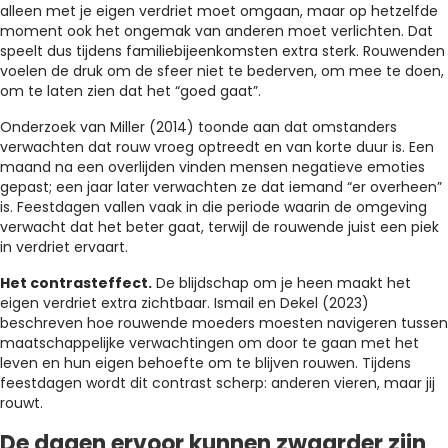
alleen met je eigen verdriet moet omgaan, maar op hetzelfde
moment ook het ongemak van anderen moet verlichten. Dat
speelt dus tijdens familiebijeenkomsten extra sterk. Rouwenden
voelen de druk om de sfeer niet te bederven, om mee te doen,
om te laten zien dat het “goed gaat”.
Onderzoek van Miller (2014) toonde aan dat omstanders
verwachten dat rouw vroeg optreedt en van korte duur is. Een
maand na een overlijden vinden mensen negatieve emoties
gepast; een jaar later verwachten ze dat iemand “er overheen”
is. Feestdagen vallen vaak in die periode waarin de omgeving
verwacht dat het beter gaat, terwijl de rouwende juist een piek
in verdriet ervaart.
Het contrasteffect.
De blijdschap om je heen maakt het
eigen verdriet extra zichtbaar. Ismail en Dekel (2023)
beschreven hoe rouwende moeders moesten navigeren tussen
maatschappelijke verwachtingen om door te gaan met het
leven en hun eigen behoefte om te blijven rouwen. Tijdens
feestdagen wordt dit contrast scherp: anderen vieren, maar jij
rouwt.
De dagen ervoor kunnen zwaarder zijn