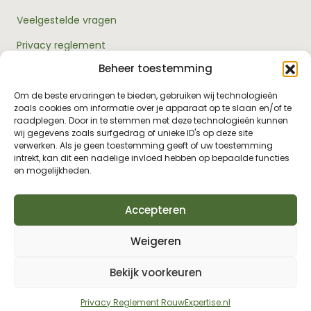
Veelgestelde vragen
Privacy reglement
Beheer toestemming
Algemene voorwaarden
Over ons
Om de beste ervaringen te bieden, gebruiken wij technologieën
zoals cookies om informatie over je apparaat op te slaan en/of te
RouwExpertise.nl is een initiatief van Bright Elephant en
raadplegen. Door in te stemmen met deze technologieën kunnen
hét kennisplatform over rouw en verlies. Wij bieden
wij gegevens zoals surfgedrag of unieke ID's op deze site
betrouwbare informatie en praktische hulp voor
verwerken. Als je geen toestemming geeft of uw toestemming
iedereen die met rouw te maken heeft - van jezelf tot je
intrekt, kan dit een nadelige invloed hebben op bepaalde functies
omgeving, van professionals tot leidinggevenden.
en mogelijkheden.
Accepteren
Weigeren
Bekijk voorkeuren
© 2026 RouwExpertise.nl. All Rights Reserved.
Privacy Reglement RouwExpertise.nl