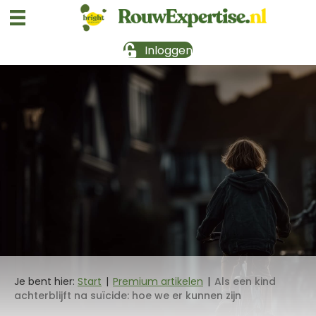
Inloggen
Je bent hier:
Start
|
Premium artikelen
|
Als een kind
achterblijft na suïcide: hoe we er kunnen zijn