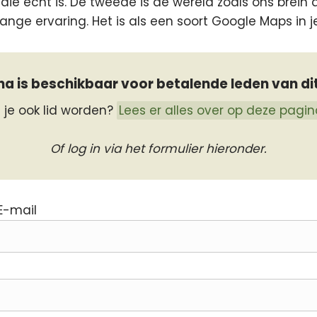
 die echt is. De tweede is de wereld zoals ons brein 
nge ervaring. Het is als een soort Google Maps in j
a is beschikbaar voor betalende leden van di
l je ook lid worden?
Lees er alles over op deze pagin
Of log in via het formulier hieronder.
E-mail