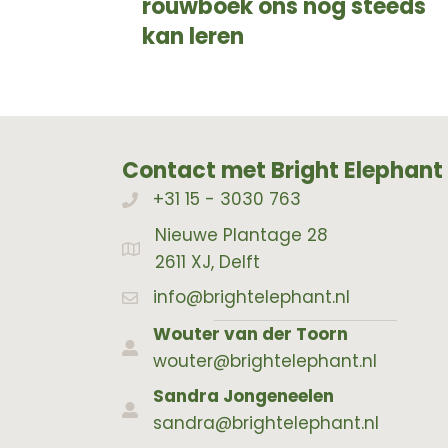
rouwboek ons nog steeds
kan leren
Contact met Bright Elephant
+31 15 - 3030 763
Bellen met Bright Elephant
Nieuwe Plantage 28
Adres Bright Elephant
2611 XJ, Delft
info@brightelephant.nl
Wouter van der Toorn
wouter@brightelephant.nl
Sandra Jongeneelen
sandra@brightelephant.nl