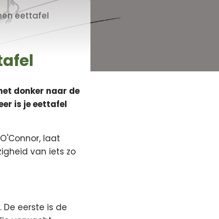
nen eettafel
tafel
 het donker naar de
r is je eettafel
O'Connor, laat
igheid van iets zo
. De eerste is de