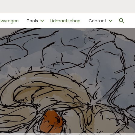
Zo
ouwvragen
Tools
Lidmaatschap
Contact
naa
Zo