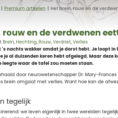
|
Premium artikelen
|
Het brein, rouw en de verdwe
, rouw en de verdwenen eet
l:
Brein
,
Hechting
,
Rouw
,
Verdriet
,
Verlies
dt 's nachts wakker omdat je dorst hebt. Je loopt in
e je al duizenden keren hebt afgelegd. Maar deze kee
de leegte waar de tafel zou moeten staan.
ehaald door neurowetenschapper Dr. Mary-Frances 
ns brein omgaat met verlies. Want hoe kan de afwez
 tegelijk
inerend: we leven eigenlijk in twee werelden tegelijk