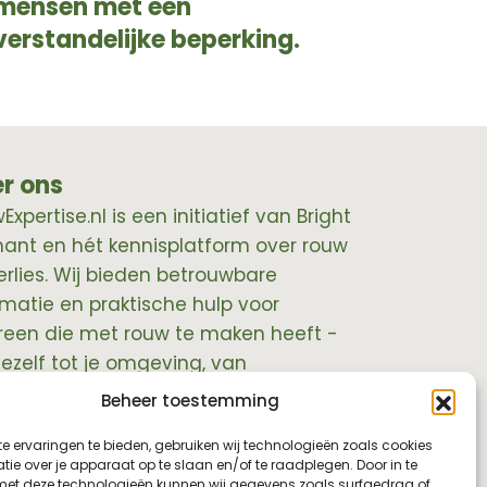
mensen met een
verstandelijke beperking.
r ons
xpertise.nl is een initiatief van Bright
hant en hét kennisplatform over rouw
erlies. Wij bieden betrouwbare
rmatie en praktische hulp voor
reen die met rouw te maken heeft -
jezelf tot je omgeving, van
essionals tot leidinggevenden.
Beheer toestemming
e ervaringen te bieden, gebruiken wij technologieën zoals cookies
ie over je apparaat op te slaan en/of te raadplegen. Door in te
t deze technologieën kunnen wij gegevens zoals surfgedrag of