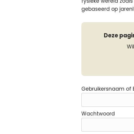
fysieke wereld zoals
gebaseerd op jarenla
Deze pagin
Wi
Gebruikersnaam of 
Wachtwoord