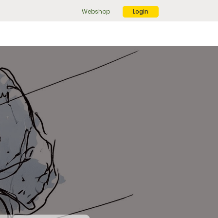
Webshop
Login
ek
r:
ekknop