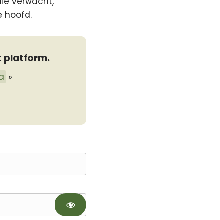
die verwacht,
e hoofd.
t platform.
a
»