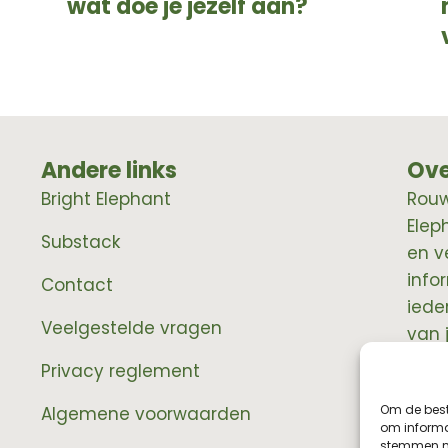
wat doe je jezelf aan?
Andere links
Ove
Bright Elephant
RouwE
Elep
Substack
en v
info
Contact
iede
Veelgestelde vragen
van 
prof
Privacy reglement
Om de best
Algemene voorwaarden
om informat
stemmen me