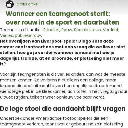
Gratis artikel
Wanneer een teamgenoot sterft:
over rouw in de sport en daarbuiten
Thema's in dit artikel:
Rituelen
,
Rouw
,
Sociale steun
,
Verdriet
,
Verlies
,
publieke rouw
Het overlijden van Liverpool-speler Diogo Jota deze
zomer confronteert ons met een vraag die we liever niet
stellen: hoe ga je verder wanneer iemand met wie je
dagelijks trainde, at en droomde, er plotseling niet meer
is?
Voor zijn teamgenoten is dit verlies anders dan wat de meeste
mensen kennen. Ze verloren niet alleen een collega, maar
iemand die deel uitmaakte van hun dagelijkse ritme. Iemand
wiens lege plek in de kleedkamer, aan tafel, in het vliegtuig naar
uitwedstrijden, telkens weer opnieuw voelbaar wordt.
De lege stoel die aandacht blijft vragen
Onderzoek onder Amerikaanse footballspelers die een
teamgenoot verloren, toont wat er gebeurt na zo’n plotseling