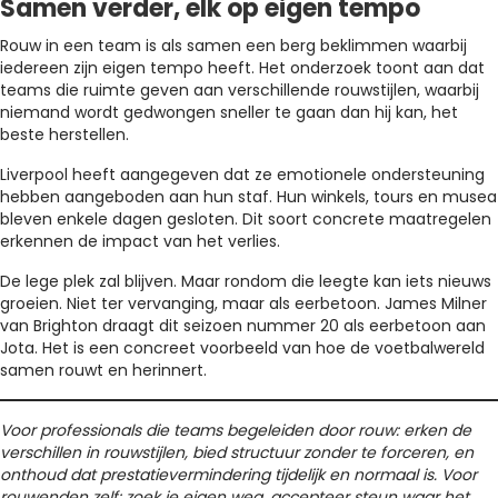
Samen verder, elk op eigen tempo
Rouw in een team is als samen een berg beklimmen waarbij
iedereen zijn eigen tempo heeft. Het onderzoek toont aan dat
teams die ruimte geven aan verschillende rouwstijlen, waarbij
niemand wordt gedwongen sneller te gaan dan hij kan, het
beste herstellen.
Liverpool heeft aangegeven dat ze emotionele ondersteuning
hebben aangeboden aan hun staf. Hun winkels, tours en musea
bleven enkele dagen gesloten. Dit soort concrete maatregelen
erkennen de impact van het verlies.
De lege plek zal blijven. Maar rondom die leegte kan iets nieuws
groeien. Niet ter vervanging, maar als eerbetoon. James Milner
van Brighton draagt dit seizoen nummer 20 als eerbetoon aan
Jota. Het is een concreet voorbeeld van hoe de voetbalwereld
samen rouwt en herinnert.
Voor professionals die teams begeleiden door rouw: erken de
verschillen in rouwstijlen, bied structuur zonder te forceren, en
onthoud dat prestatievermindering tijdelijk en normaal is. Voor
rouwenden zelf: zoek je eigen weg, accepteer steun waar het