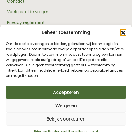
Contact
Veelgestelde vragen
Privacy reglement
Beheer toestemming
Algemene voorwaarden
Over ons
Om de beste ervaringen te bieden, gebruiken wij technologieën
zoals cookies om informatie over je apparaat op te slaan en/of te
RouwExpertise.nl is een initiatief van Bright Elephant en
raadplegen. Door in te stemmen met deze technologieën kunnen
hét kennisplatform over rouw en verlies. Wij bieden
wij gegevens zoals surfgedrag of unieke ID's op deze site
betrouwbare informatie en praktische hulp voor
verwerken. Als je geen toestemming geeft of uw toestemming
iedereen die met rouw te maken heeft - van jezelf tot je
intrekt, kan dit een nadelige invloed hebben op bepaalde functies
omgeving, van professionals tot leidinggevenden.
en mogelijkheden.
Accepteren
Weigeren
Bekijk voorkeuren
© 2026 RouwExpertise.nl. All Rights Reserved.
Privacy Reglement RouwExpertise.nl