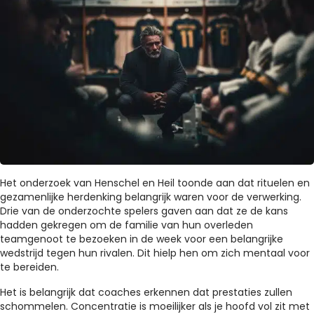
Het onderzoek van Henschel en Heil toonde aan dat rituelen en
gezamenlijke herdenking belangrijk waren voor de verwerking.
Drie van de onderzochte spelers gaven aan dat ze de kans
hadden gekregen om de familie van hun overleden
teamgenoot te bezoeken in de week voor een belangrijke
wedstrijd tegen hun rivalen. Dit hielp hen om zich mentaal voor
te bereiden.
Het is belangrijk dat coaches erkennen dat prestaties zullen
schommelen. Concentratie is moeilijker als je hoofd vol zit met