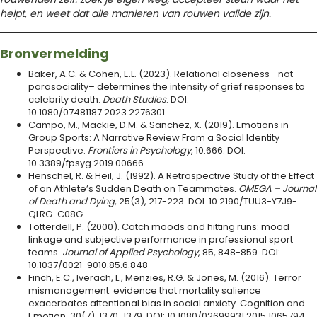
helpt, en weet dat alle manieren van rouwen valide zijn.
Bronvermelding
Baker, A.C. & Cohen, E.L. (2023). Relational closeness– not
parasociality– determines the intensity of grief responses to
celebrity death.
Death Studies
. DOI:
10.1080/07481187.2023.2276301
Campo, M., Mackie, D.M. & Sanchez, X. (2019). Emotions in
Group Sports: A Narrative Review From a Social Identity
Perspective.
Frontiers in Psychology
, 10:666. DOI:
10.3389/fpsyg.2019.00666
Henschel, R. & Heil, J. (1992). A Retrospective Study of the Effect
of an Athlete’s Sudden Death on Teammates.
OMEGA – Journal
of Death and Dying
, 25(3), 217-223. DOI: 10.2190/TUU3-Y7J9-
QLRG-C08G
Totterdell, P. (2000). Catch moods and hitting runs: mood
linkage and subjective performance in professional sport
teams.
Journal of Applied Psychology
, 85, 848-859. DOI:
10.1037/0021-9010.85.6.848
Finch, E.C., Iverach, L., Menzies, R.G. & Jones, M. (2016). Terror
mismanagement: evidence that mortality salience
exacerbates attentional bias in social anxiety. Cognition and
Emotion, 30(7), 1370-1379. DOI: 10.1080/02699931.2015.1065794