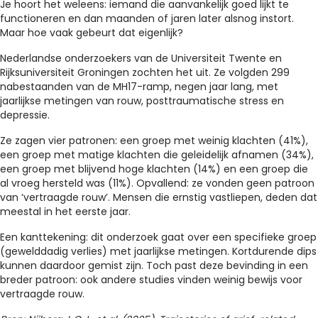
Je hoort het weleens: iemand die aanvankelijk goed lijkt te
functioneren en dan maanden of jaren later alsnog instort.
Maar hoe vaak gebeurt dat eigenlijk?
Nederlandse onderzoekers van de Universiteit Twente en
Rijksuniversiteit Groningen zochten het uit. Ze volgden 299
nabestaanden van de MH17-ramp, negen jaar lang, met
jaarlijkse metingen van rouw, posttraumatische stress en
depressie.
Ze zagen vier patronen: een groep met weinig klachten (41%),
een groep met matige klachten die geleidelijk afnamen (34%),
een groep met blijvend hoge klachten (14%) en een groep die
al vroeg hersteld was (11%). Opvallend: ze vonden geen patroon
van ‘vertraagde rouw’. Mensen die ernstig vastliepen, deden dat
meestal in het eerste jaar.
Een kanttekening: dit onderzoek gaat over een specifieke groep
(gewelddadig verlies) met jaarlijkse metingen. Kortdurende dips
kunnen daardoor gemist zijn. Toch past deze bevinding in een
breder patroon: ook andere studies vinden weinig bewijs voor
vertraagde rouw.