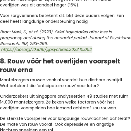
overlijden was dit aandeel hoger (16%).
Voor zorgverleners betekent dit: blijf deze ouders volgen. Een
deel heeft langdurige ondersteuning nodig.
Bron: Mørk, S., et al.
(2023). Grief trajectories after loss in
pregnancy and during the neonatal period. Journal of Psychiatric
Research, 168, 293-299.
https://doi.org/10.1016/j.jpsychires.2023.10.052
8. Rouw vóór het overlijden voorspelt
rouw erna
Mantelzorgers rouwen vaak al voordat hun dierbare overlijdt.
Wat betekent die ‘anticipatoire rouw’ voor later?
Onderzoekers uit Singapore analyseerden 49 studies met ruim
14.000 mantelzorgers. Ze keken welke factoren vóór het
overlijden voorspelden hoe iemand achteraf zou rouwen.
De sterkste voorspeller voor langdurige rouwklachten achteraf?
De mate van rouw vooraf. Ook depressieve en angstige
klachten speelden een rol.