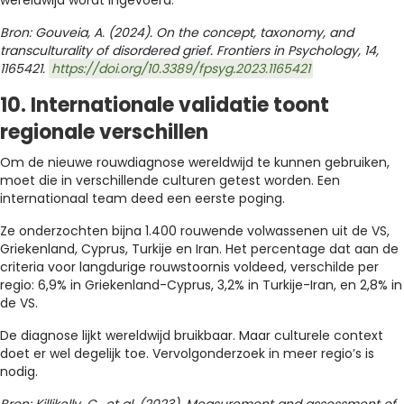
Bron: Gouveia, A. (2024). On the concept, taxonomy, and
transculturality of disordered grief. Frontiers in Psychology, 14,
1165421.
https://doi.org/10.3389/fpsyg.2023.1165421
10. Internationale validatie toont
regionale verschillen
Om de nieuwe rouwdiagnose wereldwijd te kunnen gebruiken,
moet die in verschillende culturen getest worden. Een
internationaal team deed een eerste poging.
Ze onderzochten bijna 1.400 rouwende volwassenen uit de VS,
Griekenland, Cyprus, Turkije en Iran. Het percentage dat aan de
criteria voor langdurige rouwstoornis voldeed, verschilde per
regio: 6,9% in Griekenland-Cyprus, 3,2% in Turkije-Iran, en 2,8% in
de VS.
De diagnose lijkt wereldwijd bruikbaar. Maar culturele context
doet er wel degelijk toe. Vervolgonderzoek in meer regio’s is
nodig.
Bron: Killikelly, C., et al.
(2023). Measurement and assessment of