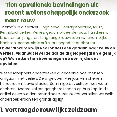
Tien opvallende bevindingen uit
recent wetenschappelijk onderzoek
naar rouw
Thema's in dit artikel:
Cognitieve Gedragstherapie
,
MH17
,
Perinataal verlies
,
Verlies
,
gecompliceerde rouw
,
huisdieren
,
kinderen en jongeren
,
langdurige rouwstoornis
,
lichamelijke
klachten
,
perinatale sterfte
,
prolonged grief disorder
Er wordt wereldwijd veel onderzoek gedaan naar rouw en
verlies. Maar wat leverde dat de afgelopen jaren eigenlijk
op? We zetten tien bevindingen op een rij die ons
opvielen.
Wetenschappers onderzoeken al decennia hoe mensen
omgaan met verlies. De afgelopen vier jaar verschenen
honderden nieuwe studies. Sommige bevestigen wat we al
dachten. Andere zetten gangbare ideeën op hun kop. In dit
artikel delen we tien bevindingen. Per inzicht vertellen we welk
onderzoek eraan ten grondslag ligt.
1. Vertraagde rouw lijkt zeldzaam