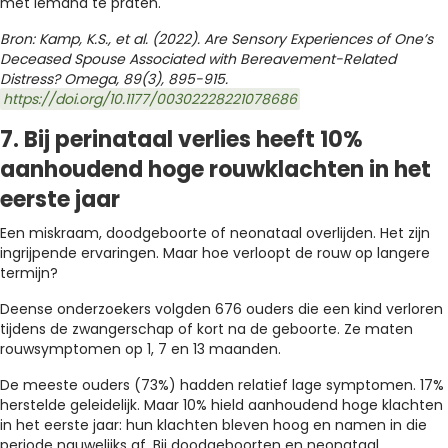
met iemand te praten.
Bron: Kamp, K.S., et al.
(2022). Are Sensory Experiences of One’s
Deceased Spouse Associated with Bereavement-Related
Distress? Omega, 89(3), 895-915.
https://doi.org/10.1177/00302228221078686
7. Bij perinataal verlies heeft 10%
aanhoudend hoge rouwklachten in het
eerste jaar
Een miskraam, doodgeboorte of neonataal overlijden. Het zijn
ingrijpende ervaringen. Maar hoe verloopt de rouw op langere
termijn?
Deense onderzoekers volgden 676 ouders die een kind verloren
tijdens de zwangerschap of kort na de geboorte. Ze maten
rouwsymptomen op 1, 7 en 13 maanden.
De meeste ouders (73%) hadden relatief lage symptomen. 17%
herstelde geleidelijk. Maar 10% hield aanhoudend hoge klachten
in het eerste jaar: hun klachten bleven hoog en namen in die
periode nauwelijks af. Bij doodgeboorten en neonataal