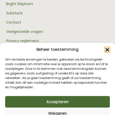
Bright Elephant
Substack
Contact
Veelgestelde vragen
Privacy reglement
Beheer toestemming
Algemene voorwaarden
Over ons
Om de beste ervaringen te bieden, gebruiken wij technologieën
zoals cookies om informatie over je apparaat op te slaan en/of te
RouwExpertise.nl is een initiatief van Bright Elephant en
raadplegen. Door in te stemmen met deze technologieën kunnen
hét kennisplatform over rouw en verlies. Wij bieden
wij gegevens zoals surfgedrag of unieke ID's op deze site
betrouwbare informatie en praktische hulp voor
verwerken. Als je geen toestemming geeft of uw toestemming
iedereen die met rouw te maken heeft - van jezelf tot je
intrekt, kan dit een nadelige invloed hebben op bepaalde functies
omgeving, van professionals tot leidinggevenden.
en mogelijkheden.
Accepteren
Weigeren