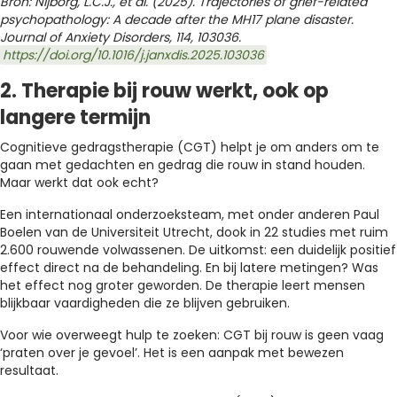
Bron: Nijborg, L.C.J., et al.
(2025). Trajectories of grief-related
psychopathology: A decade after the MH17 plane disaster.
Journal of Anxiety Disorders, 114, 103036.
https://doi.org/10.1016/j.janxdis.2025.103036
2. Therapie bij rouw werkt, ook op
langere termijn
Cognitieve gedragstherapie (CGT) helpt je om anders om te
gaan met gedachten en gedrag die rouw in stand houden.
Maar werkt dat ook echt?
Een internationaal onderzoeksteam, met onder anderen Paul
Boelen van de Universiteit Utrecht, dook in 22 studies met ruim
2.600 rouwende volwassenen. De uitkomst: een duidelijk positief
effect direct na de behandeling. En bij latere metingen? Was
het effect nog groter geworden. De therapie leert mensen
blijkbaar vaardigheden die ze blijven gebruiken.
Voor wie overweegt hulp te zoeken: CGT bij rouw is geen vaag
‘praten over je gevoel’. Het is een aanpak met bewezen
resultaat.