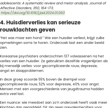
adolescents: A systematic review and meta-analysis. Journal of
Affective Disorders, 350, 164-173.
https://doi.org/10.1016/j.jad.2024.01.063
4. Huisdierverlies kan serieuze
rouwklachten geven
“Het was maar een hond.” Wie een huisdier verliest, krijgt zulke
opmerkingen soms te horen. Onderzoek laat een ander beeld
zien.
Koreaanse psychiaters onderzochten 137 volwassenen na het
verlies van een huisdier. Ze gebruikten dezelfde vragenlijsten als
bij menselijk verlies: voor gecompliceerde rouw, depressie,
angst en slaapproblemen.
In deze groep scoorde 55% boven de drempel voor
gecompliceerde rouw, 52% voor depressie, 40% voor angst.
Mensen met een voorgeschiedenis van jeugdtrauma hadden
extra veel last.
Een nuance: wie meedoet aan zo’n onderzoek heeft vaak meer
klachten dan gemiddeld. Dit zijn geen prevalentiecijfers voor