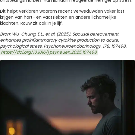
ontstekingsmarkers. Hun lichaam reageerde heftiger op stress.
Dit helpt verklaren waarom recent verweduwden vaker last
krijgen van hart- en vaatziekten en andere lichamelijke
klachten. Rouw zit ook in je lijf.
Bron: Wu-Chung, E.L., et al.
(2025). Spousal bereavement
enhances proinflammatory cytokine production to acute,
psychological stress. Psychoneuroendocrinology, 178, 107498.
https://doi.org/10.1016/j.psyneuen.2025.107498