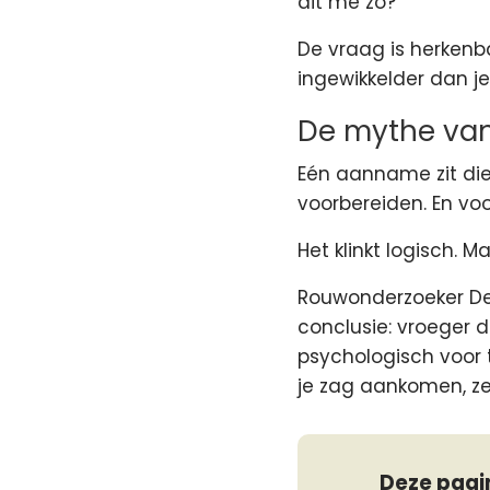
dit me zo?"
De vraag is herkenb
ingewikkelder dan j
De mythe van
Eén aanname zit diep
voorbereiden. En voo
Het klinkt logisch. Ma
Rouwonderzoeker Deb
conclusie: vroeger 
psychologisch voor t
je zag aankomen, zek
Deze pagin