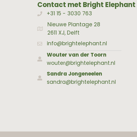
Contact met Bright Elephant
+31 15 - 3030 763
Bellen met Bright Elephant
Nieuwe Plantage 28
Adres Bright Elephant
2611 XJ, Delft
info@brightelephant.nl
Wouter van der Toorn
wouter@brightelephant.nl
Sandra Jongeneelen
sandra@brightelephant.nl