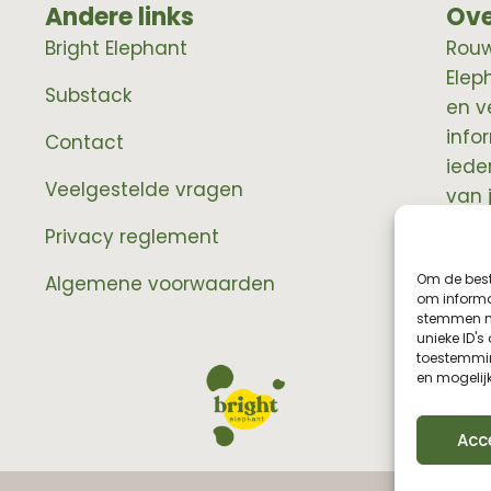
Andere links
Ove
Bright Elephant
RouwE
Elep
Substack
en v
info
Contact
iede
Veelgestelde vragen
van 
prof
Privacy reglement
Om de best
Algemene voorwaarden
om informat
stemmen me
unieke ID's
toestemmin
en mogelij
Acc