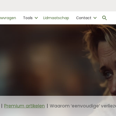
Zo
ouwvragen
Tools
Lidmaatschap
Contact
naa
Zo
|
Premium artikelen
|
Waarom ‘eenvoudige’ verliez