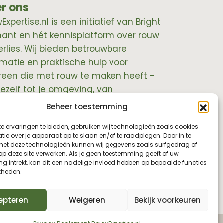
r ons
xpertise.nl is een initiatief van Bright
hant en hét kennisplatform over rouw
erlies. Wij bieden betrouwbare
rmatie en praktische hulp voor
reen die met rouw te maken heeft -
jezelf tot je omgeving, van
essionals tot leidinggevenden.
Beheer toestemming
e ervaringen te bieden, gebruiken wij technologieën zoals cookies
ie over je apparaat op te slaan en/of te raadplegen. Door in te
t deze technologieën kunnen wij gegevens zoals surfgedrag of
 op deze site verwerken. Als je geen toestemming geeft of uw
g intrekt, kan dit een nadelige invloed hebben op bepaalde functies
kheden.
epteren
Weigeren
Bekijk voorkeuren