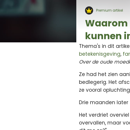
Premium artikel
Waarom ‘e
kunnen i
Thema's in dit artike
betekenisgeving
,
fam
Over de oude moeder
Ze had het zien aa
bedlegerig. Het afs
ze vooral opluchting
Drie maanden later s
Het verdriet overvie
overvallen, maar vo