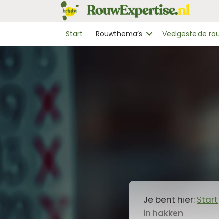
Start
Rouwthema’s
Veelgestelde r
Je bent hier:
Start
in hakken