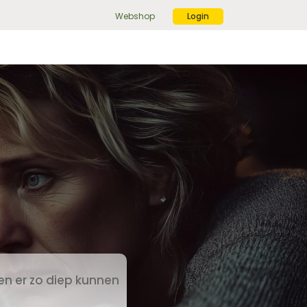
Webshop
Login
ek
r:
ekknop
en er zo diep kunnen