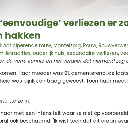
envoudige’ verliezen er zo
n hakken
l:
Anticiperende rouw
,
Mantelzorg
,
Rouw
,
Rouwverwer
ilietradities
,
ouderlijk huis
,
secundaire verliezen
,
ve
, de verre kennis, en het verdriet dat niemand za
nkomen. Haar moeder was 91, dementerend, de laa
cheid was pijnlijk en traag geweest. Toen haar moed
.
tortte ze in.
l haar met een intensiteit waar ze niet op voorberei
oral ook beschaamd. "Ik wist toch dat dit eraan k