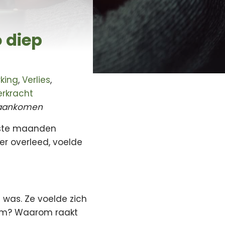
 diep
king
,
Verlies
,
erkracht
g aankomen
tste maanden
er overleed, voelde
d was. Ze voelde zich
wam? Waarom raakt