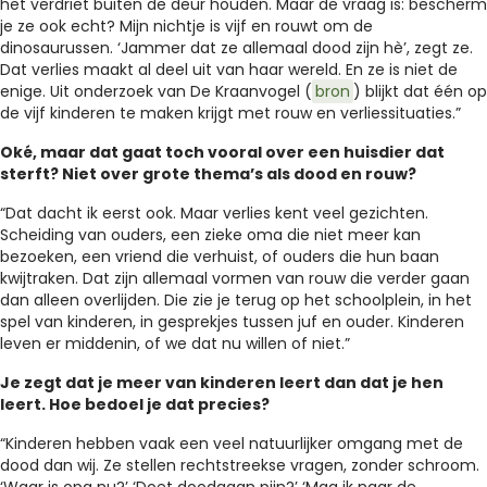
het verdriet buiten de deur houden. Maar de vraag is: bescherm
je ze ook echt? Mijn nichtje is vijf en rouwt om de
dinosaurussen. ‘Jammer dat ze allemaal dood zijn hè’, zegt ze.
Dat verlies maakt al deel uit van haar wereld. En ze is niet de
enige. Uit onderzoek van De Kraanvogel (
bron
) blijkt dat één op
de vijf kinderen te maken krijgt met rouw en verliessituaties.”
Oké, maar dat gaat toch vooral over een huisdier dat
sterft? Niet over grote thema’s als dood en rouw?
“Dat dacht ik eerst ook. Maar verlies kent veel gezichten.
Scheiding van ouders, een zieke oma die niet meer kan
bezoeken, een vriend die verhuist, of ouders die hun baan
kwijtraken. Dat zijn allemaal vormen van rouw die verder gaan
dan alleen overlijden. Die zie je terug op het schoolplein, in het
spel van kinderen, in gesprekjes tussen juf en ouder. Kinderen
leven er middenin, of we dat nu willen of niet.”
Je zegt dat je meer van kinderen leert dan dat je hen
leert. Hoe bedoel je dat precies?
“Kinderen hebben vaak een veel natuurlijker omgang met de
dood dan wij. Ze stellen rechtstreekse vragen, zonder schroom.