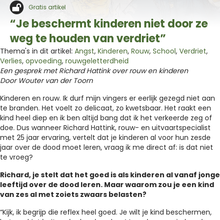
Gratis artikel
“Je beschermt kinderen niet door ze
weg te houden van verdriet”
Thema's in dit artikel:
Angst
,
Kinderen
,
Rouw
,
School
,
Verdriet
,
Verlies
,
opvoeding
,
rouwgeletterdheid
Een gesprek met Richard Hattink over rouw en kinderen
Door Wouter van der Toorn
Kinderen en rouw. Ik durf mijn vingers er eerlijk gezegd niet aan
te branden. Het voelt zo delicaat, zo kwetsbaar. Het raakt een
kind heel diep en ik ben altijd bang dat ik het verkeerde zeg of
doe. Dus wanneer Richard Hattink, rouw- en uitvaartspecialist
met 25 jaar ervaring, vertelt dat je kinderen al voor hun zesde
jaar over de dood moet leren, vraag ik me direct af: is dat niet
te vroeg?
Richard, je stelt dat het goed is als kinderen al vanaf jonge
leeftijd over de dood leren. Maar waarom zou je een kind
van zes al met zoiets zwaars belasten?
“Kijk, ik begrijp die reflex heel goed. Je wilt je kind beschermen,