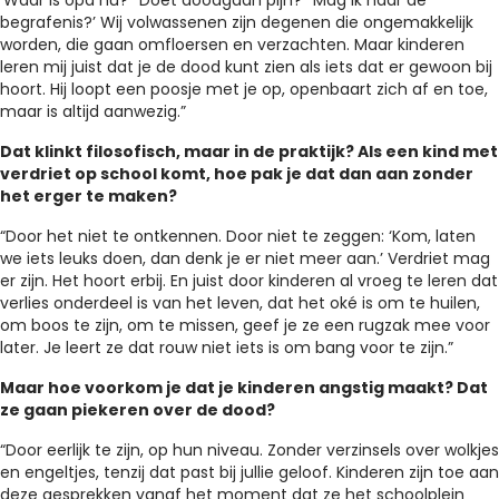
‘Waar is opa nu?’ ‘Doet doodgaan pijn?’ ‘Mag ik naar de
begrafenis?’ Wij volwassenen zijn degenen die ongemakkelijk
worden, die gaan omfloersen en verzachten. Maar kinderen
leren mij juist dat je de dood kunt zien als iets dat er gewoon bij
hoort. Hij loopt een poosje met je op, openbaart zich af en toe,
maar is altijd aanwezig.”
Dat klinkt filosofisch, maar in de praktijk? Als een kind met
verdriet op school komt, hoe pak je dat dan aan zonder
het erger te maken?
“Door het niet te ontkennen. Door niet te zeggen: ‘Kom, laten
we iets leuks doen, dan denk je er niet meer aan.’ Verdriet mag
er zijn. Het hoort erbij. En juist door kinderen al vroeg te leren dat
verlies onderdeel is van het leven, dat het oké is om te huilen,
om boos te zijn, om te missen, geef je ze een rugzak mee voor
later. Je leert ze dat rouw niet iets is om bang voor te zijn.”
Maar hoe voorkom je dat je kinderen angstig maakt? Dat
ze gaan piekeren over de dood?
“Door eerlijk te zijn, op hun niveau. Zonder verzinsels over wolkjes
en engeltjes, tenzij dat past bij jullie geloof. Kinderen zijn toe aan
deze gesprekken vanaf het moment dat ze het schoolplein