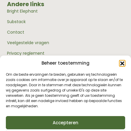
Andere links
Bright Elephant
Substack
Contact
Veelgestelde vragen
Privacy reglement
Beheer toestemming
Algemene voorwaarden
Over ons
Om de beste ervaringen te bieden, gebruiken wij technologieën
zoals cookies om informatie over je apparaat op te slaan en/of te
RouwExpertise.nl is een initiatief van Bright Elephant en
raadplegen. Door in te stemmen met deze technologieën kunnen
hét kennisplatform over rouw en verlies. Wij bieden
wij gegevens zoals surfgedrag of unieke ID's op deze site
betrouwbare informatie en praktische hulp voor
verwerken. Als je geen toestemming geeft of uw toestemming
iedereen die met rouw te maken heeft - van jezelf tot je
intrekt, kan dit een nadelige invloed hebben op bepaalde functies
omgeving, van professionals tot leidinggevenden.
en mogelijkheden.
Accepteren