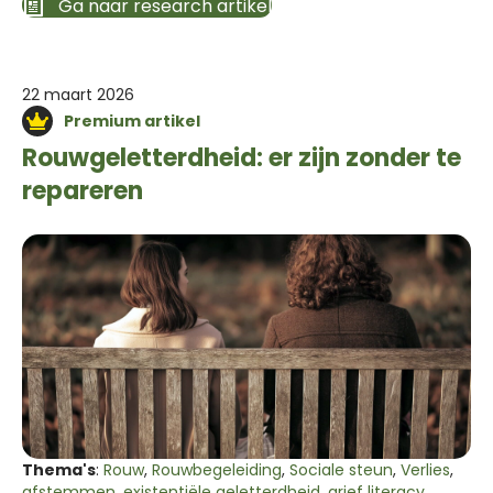
Ga naar research artikel
22 maart 2026
Premium artikel
Rouwgeletterdheid: er zijn zonder te
repareren
Thema's
:
Rouw
,
Rouwbegeleiding
,
Sociale steun
,
Verlies
,
afstemmen
,
existentiële geletterdheid
,
grief literacy
,