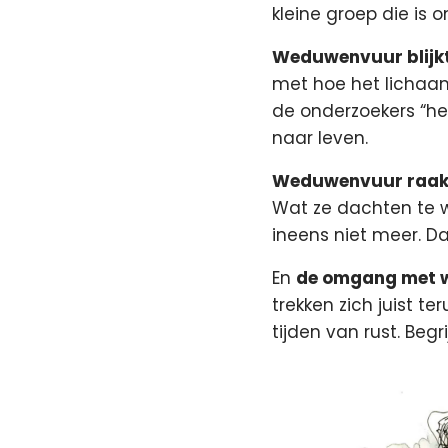
kleine groep die is 
Weduwenvuur blijkt
met hoe het lichaa
de onderzoekers “he
naar leven.
Weduwenvuur raakt 
Wat ze dachten te we
ineens niet meer. Da
En
de omgang met w
trekken zich juist t
tijden van rust. Beg