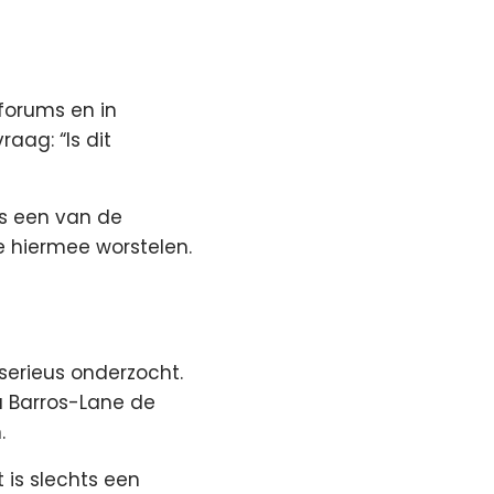
forums en in
aag: “Is dit
ls een van de
 hiermee worstelen.
serieus onderzocht.
a Barros-Lane de
.
 is slechts een