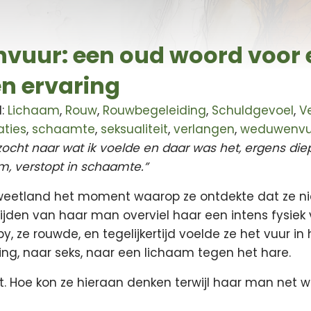
uur: een oud woord voor 
n ervaring
l:
Lichaam
,
Rouw
,
Rouwbegeleiding
,
Schuldgevoel
,
Ve
aties
,
schaamte
,
seksualiteit
,
verlangen
,
weduwenvu
zocht naar wat ik voelde en daar was het, ergens di
m, verstopt in schaamte.”
 Sweetland het moment waarop ze ontdekte dat ze ni
lijden van haar man overviel haar een intens fysiek
 ze rouwde, en tegelijkertijd voelde ze het vuur in
ng, naar seks, naar een lichaam tegen het hare.
ht. Hoe kon ze hieraan denken terwijl haar man net