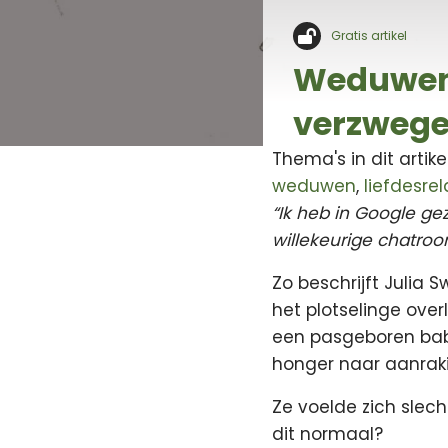
Gratis artikel
Weduwenv
verzwege
Thema's in dit artike
weduwen
,
liefdesrel
“Ik heb in Google ge
willekeurige chatroo
Zo beschrijft Julia
het plotselinge over
een pasgeboren baby,
honger naar aanraki
Ze voelde zich slec
dit normaal?