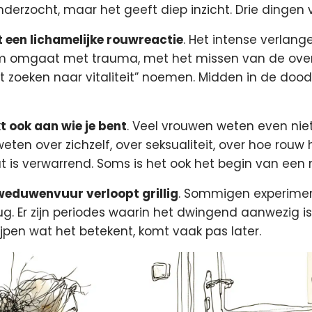
onderzocht, maar het geeft diep inzicht. Drie dingen v
 een lichamelijke rouwreactie
. Het intense verlan
m omgaat met trauma, met het missen van de ove
t zoeken naar vitaliteit” noemen. Midden in de doo
ook aan wie je bent
. Veel vrouwen weten even niet
ten over zichzelf, over seksualiteit, over hoe rouw 
t is verwarrend. Soms is het ook het begin van een 
eduwenvuur verloopt grillig
. Sommigen experime
erug. Er zijn periodes waarin het dwingend aanwezig i
rijpen wat het betekent, komt vaak pas later.