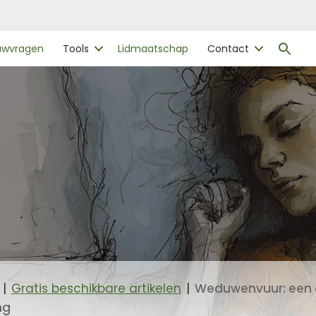
Zo
ouwvragen
Tools
Lidmaatschap
Contact
naa
Zo
|
Gratis beschikbare artikelen
|
Weduwenvuur: een 
ng