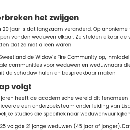
rbreken het zwijgen
 20 jaar is dat langzaam veranderd. Op anonieme 
epen vonden weduwen elkaar. Ze stelden elkaar de vr
ten dat ze niet alleen waren.
ia Sweetland de Widow’s Fire Community op, inmidde
onale communities voor weduwen en weduwnaars die
 uit de schaduw halen en bespreekbaar maken.
ap volgt
 jaren heeft de academische wereld dit fenomeen 
liceerde een onderzoeksteam onder leiding van Lis
lijke studies die specifiek naar weduwenvuur kijken
25 volgde 21 jonge weduwen (45 jaar of jonger). Dat