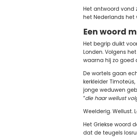
Het antwoord vond z
het Nederlands he
Een woord me
Het begrip duikt voo
Londen. Volgens het 
waarna hij zo goed 
De wortels gaan echt
kerkleider Timoteüs,
jonge weduwen gebeu
“
die haar wellust vol
Weelderig. Wellust. 
Het Griekse woord da
dat de teugels losru