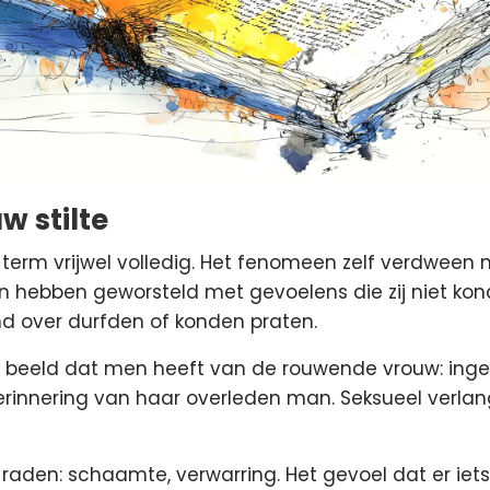
w stilte
 term vrijwel volledig. Het fenomeen zelf verdween na
 hebben geworsteld met gevoelens die zij niet kon
d over durfden of konden praten.
et beeld dat men heeft van de rouwende vrouw: inget
erinnering van haar overleden man. Seksueel verla
h raden: schaamte, verwarring. Het gevoel dat er ie