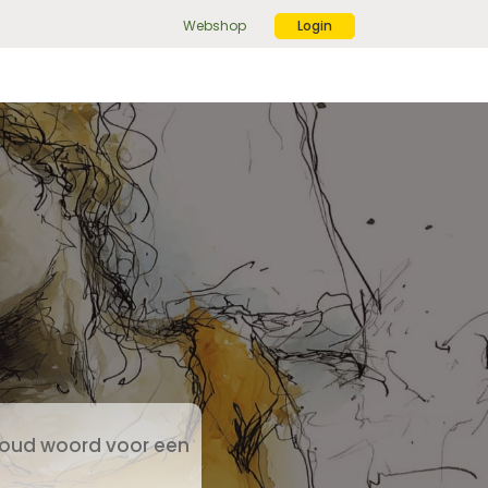
Webshop
Login
ek
r:
ekknop
oud woord voor een