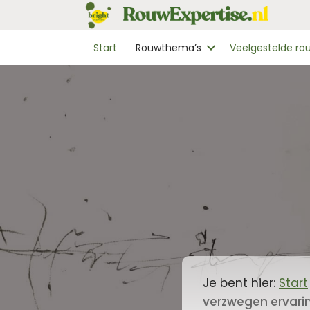
Start
Rouwthema’s
Veelgestelde r
Je bent hier:
Start
verzwegen ervari