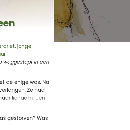
een
rdriet
,
jonge
ur
ep weggestopt in een
et de enige was. Na
 verlangen. Ze had
 haar lichaam; een
 was gestorven? Was