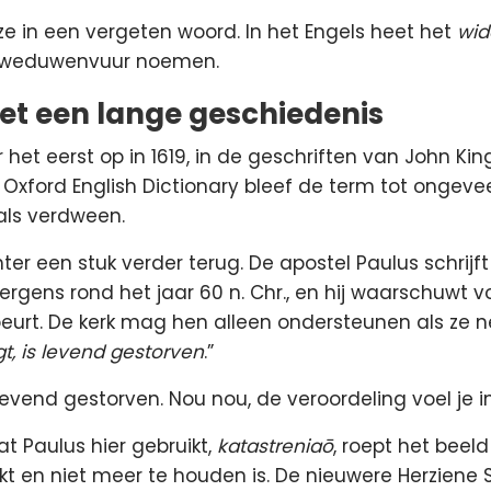
e in een vergeten woord. In het Engels heet het
wid
t weduwenvuur noemen.
t een lange geschiedenis
r het eerst op in 1619, in de geschriften van John Ki
Oxford English Dictionary bleef de term tot ongeveer
als verdween.
er een stuk verder terug. De apostel Paulus schrijf
 ergens rond het jaar 60 n. Chr., en hij waarschuwt 
rt. De kerk mag hen alleen ondersteunen als ze ne
gt, is levend gestorven
.”
Levend gestorven. Nou nou, de veroordeling voel je in
t Paulus hier gebruikt,
katastreniaō
, roept het beel
kt en niet meer te houden is. De nieuwere Herziene 