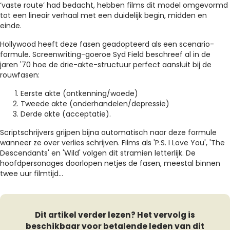
‘vaste route’ had bedacht, hebben films dit model omgevormd
tot een lineair verhaal met een duidelijk begin, midden en
einde.
Hollywood heeft deze fasen geadopteerd als een scenario-
formule. Screenwriting-goeroe Syd Field beschreef al in de
jaren '70 hoe de drie-akte-structuur perfect aansluit bij de
rouwfasen:
Eerste akte (ontkenning/woede)
Tweede akte (onderhandelen/depressie)
Derde akte (acceptatie).
Scriptschrijvers grijpen bijna automatisch naar deze formule
wanneer ze over verlies schrijven. Films als 'P.S. I Love You', 'The
Descendants' en 'Wild' volgen dit stramien letterlijk. De
hoofdpersonages doorlopen netjes de fasen, meestal binnen
twee uur filmtijd...
Dit artikel verder lezen? Het vervolg is
beschikbaar voor betalende leden van dit