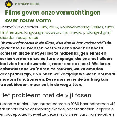
Premium artikel
Films geven onze verwachtingen
over rouw vorm
Thema's in dit artikel:
Film
,
Rouw
,
Rouwverwerking
,
Verlies
,
films
,
filmtherapie
,
langdurige rouwstoornis
,
media
,
prolonged grief
disorder
,
rouwproces
"Ik rouw niet zoals in de films, dus doe ik het verkeerd?"
Die
gedachte zal mensen best wel eens door het hoofd
schieten als ze met verlies te maken krijgen. Films en
series vormen onze culturele spiegel die ons niet alleen
laat zien hoe de wereld is, maar ons ook leert. We leren
onbewust hoe we 'horen' te rouwen, welke emoties
acceptabel zijn, en binnen welke tijdlijn we weer 'normaal'
moeten functioneren. Deze normerende werking kan
troost bieden, maar ook in de weg zitten.
Het probleem met de vijf fasen
Elisabeth Kübler-Ross introduceerde in 1969 haar beroemde vijf
fasen van rouw: ontkenning, woede, onderhandelen, depressie
en acceptatie. Hoewel ze deze niet als een vast framework en