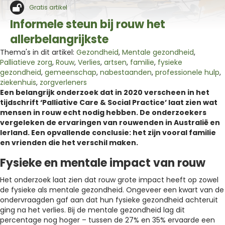
Gratis artikel
Informele steun bij rouw het
allerbelangrijkste
Thema's in dit artikel:
Gezondheid
,
Mentale gezondheid
,
Palliatieve zorg
,
Rouw
,
Verlies
,
artsen
,
familie
,
fysieke
gezondheid
,
gemeenschap
,
nabestaanden
,
professionele hulp
,
ziekenhuis
,
zorgverleners
Een belangrijk onderzoek dat in 2020 verscheen in het
tijdschrift ‘Palliative Care & Social Practice’ laat zien wat
mensen in rouw echt nodig hebben. De onderzoekers
vergeleken de ervaringen van rouwenden in Australië en
Ierland. Een opvallende conclusie: het zijn vooral familie
en vrienden die het verschil maken.
Fysieke en mentale impact van rouw
Het onderzoek laat zien dat rouw grote impact heeft op zowel
de fysieke als mentale gezondheid. Ongeveer een kwart van de
ondervraagden gaf aan dat hun fysieke gezondheid achteruit
ging na het verlies. Bij de mentale gezondheid lag dit
percentage nog hoger – tussen de 27% en 35% ervaarde een