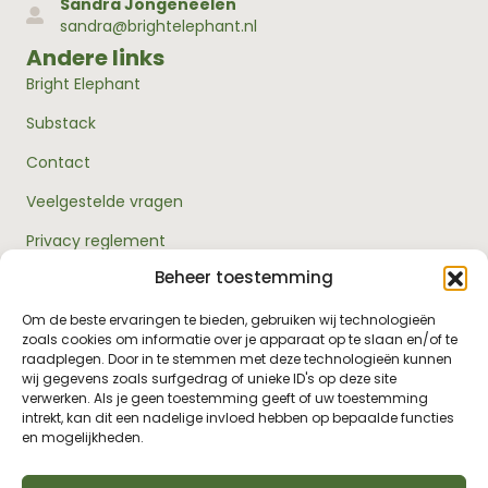
Sandra Jongeneelen
sandra@brightelephant.nl
Andere links
Bright Elephant
Substack
Contact
Veelgestelde vragen
Privacy reglement
Beheer toestemming
Algemene voorwaarden
Over ons
Om de beste ervaringen te bieden, gebruiken wij technologieën
zoals cookies om informatie over je apparaat op te slaan en/of te
RouwExpertise.nl is een initiatief van Bright Elephant en
raadplegen. Door in te stemmen met deze technologieën kunnen
hét kennisplatform over rouw en verlies. Wij bieden
wij gegevens zoals surfgedrag of unieke ID's op deze site
betrouwbare informatie en praktische hulp voor
verwerken. Als je geen toestemming geeft of uw toestemming
iedereen die met rouw te maken heeft - van jezelf tot je
intrekt, kan dit een nadelige invloed hebben op bepaalde functies
omgeving, van professionals tot leidinggevenden.
en mogelijkheden.