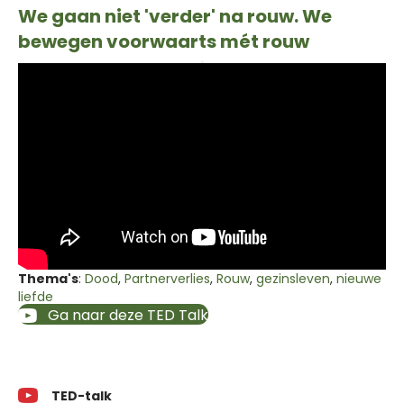
We gaan niet 'verder' na rouw. We
bewegen voorwaarts mét rouw
Thema's
:
Dood
,
Partnerverlies
,
Rouw
,
gezinsleven
,
nieuwe
liefde
Ga naar deze TED Talk
TED-talk