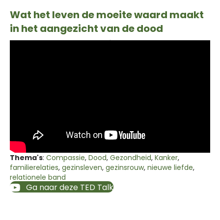
Wat het leven de moeite waard maakt
in het aangezicht van de dood
Thema's
:
Compassie
,
Dood
,
Gezondheid
,
Kanker
,
familierelaties
,
gezinsleven
,
gezinsrouw
,
nieuwe liefde
,
relationele band
Ga naar deze TED Talk