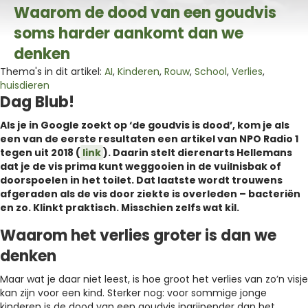
Waarom de dood van een goudvis
soms harder aankomt dan we
denken
Thema's in dit artikel:
AI
,
Kinderen
,
Rouw
,
School
,
Verlies
,
huisdieren
Dag Blub!
Als je in Google zoekt op ‘de goudvis is dood’, kom je als
een van de eerste resultaten een artikel van NPO Radio 1
tegen uit 2018 (
link
). Daarin stelt dierenarts Hellemans
dat je de vis prima kunt weggooien in de vuilnisbak of
doorspoelen in het toilet. Dat laatste wordt trouwens
afgeraden als de vis door ziekte is overleden – bacteriën
en zo. Klinkt praktisch. Misschien zelfs wat kil.
Waarom het verlies groter is dan we
denken
Maar wat je daar niet leest, is hoe groot het verlies van zo’n visje
kan zijn voor een kind. Sterker nog: voor sommige jonge
kinderen is de dood van een goudvis ingrijpender dan het