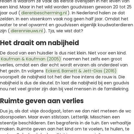
reden is waarom ze vaak als eerste overlijden in het leven van
een kind. Maar in het wild worden goudvissen gewoon 20 tot 25
jaar oud (
dierenbescherming.nl
). In Nederland halen ze dat
zelden. In een vissenkom vaak nog geen half jaar. Omdat het
water te snel opwarmt en goudvissen eigenlijk koudwaterdieren
zijn (
dierennieuws.nl
). Tja, wie wist dat?
Het draait om nabijheid
De dood van een huisdier ís dus niet klein. Niet voor een kind.
Kaufman & Kaufman (2005)
noemen het zelfs een groot
verlies, omdat een dier echt wordt ervaren als onderdeel van
het gezin. En volgens
Eckerd, Barnett & Jett-Dias (2016)
voorspelt de nabijheid tot het dier hoe intens de rouw is. Die
nabijheid is dus de sleutel. En laat die nabijheid bij een goudvis
nou net veel groter zijn dan bij veel mensen in de familiekring.
Ruimte geven aan verlies
Dus ja, als dat visje doodgaat, laten we dan niet meteen de wc
doorspoelen. Maar even stilstaan. Letterlijk. Misschien een
steentje beschilderen. Een begrafenis in de tuin. Een verhaaltje
maken. Ruimte geven aan het kind om te voelen, te huilen, te