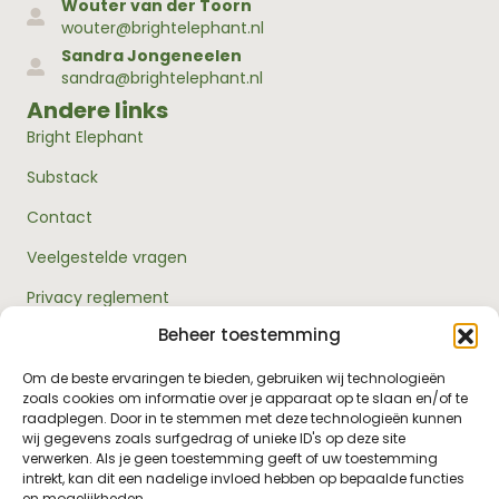
Wouter van der Toorn
wouter@brightelephant.nl
Sandra Jongeneelen
sandra@brightelephant.nl
Andere links
Bright Elephant
Substack
Contact
Veelgestelde vragen
Privacy reglement
Beheer toestemming
Algemene voorwaarden
Over ons
Om de beste ervaringen te bieden, gebruiken wij technologieën
zoals cookies om informatie over je apparaat op te slaan en/of te
RouwExpertise.nl is een initiatief van Bright Elephant en
raadplegen. Door in te stemmen met deze technologieën kunnen
hét kennisplatform over rouw en verlies. Wij bieden
wij gegevens zoals surfgedrag of unieke ID's op deze site
betrouwbare informatie en praktische hulp voor
verwerken. Als je geen toestemming geeft of uw toestemming
iedereen die met rouw te maken heeft - van jezelf tot je
intrekt, kan dit een nadelige invloed hebben op bepaalde functies
omgeving, van professionals tot leidinggevenden.
en mogelijkheden.